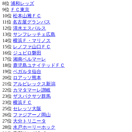
8位
浦和レッズ
9位
ＦＣ東京
10位
松本山雅ＦＣ
11位
名古屋グランパス
12位
清水エスパルス
13位
サンフレッチェ広島
14位
横浜Ｆ・マリノス
15位
レノファ山口
ＦＣ
16位
ジュビロ磐田
17位
湘南ベルマーレ
18位
鹿児島ユナイテッドＦＣ
19位
ベガルタ仙台
20位
ロアッソ熊本
21位
アルビレックス新潟
22位
カマタマーレ讃岐
23位
ザスパクサツ群馬
23位
横浜ＦＣ
25位
セレッソ大阪
26位
ファジアーノ岡山
27位
大分トリニータ
28位
水戸ホーリーホック