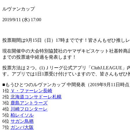
ルヴァンカップ
2019/9/11 (水) 17:00
投票期間は9月15日（日）17時までです！皆さんもぜひ推し
現在開催中の大会特別協賛社のヤマザキビスケット社基幹商
までの投票途中経過を発表します！
投票方法は２つ。(1)Ｊリーグ公式アプリ「ClubJ.LEAGU
す。アプリでは1日1票受け付けていますので、皆さんもぜひ推
■もうひとつのルヴァンカップ 中間発表（2019年9月11日時
1位
Ｖ・ファーレン長崎
2位
北海道
コンサドーレ札幌
3位
鹿島アントラーズ
4位
川崎フロンターレ
5位
柏レイソル
6位
サガン鳥栖
7位
ガンバ大阪