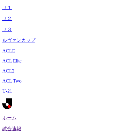
Ｊ１
Ｊ２
Ｊ３
ルヴァンカップ
ACLE
ACL Elite
ACL2
ACL Two
U-21
ホーム
試合速報