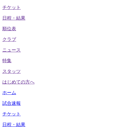
チケット
日程・結果
順位表
クラブ
ニュース
特集
スタッツ
はじめての方へ
ホーム
試合速報
チケット
日程・結果