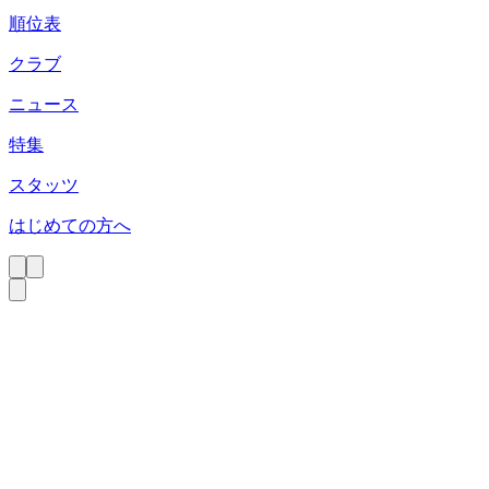
順位表
クラブ
ニュース
特集
スタッツ
はじめての方へ