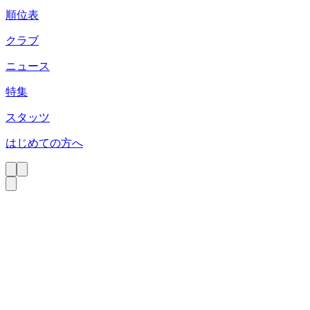
順位表
クラブ
ニュース
特集
スタッツ
はじめての方へ