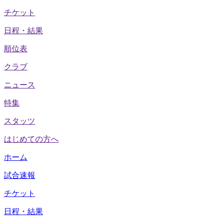
チケット
日程・結果
順位表
クラブ
ニュース
特集
スタッツ
はじめての方へ
ホーム
試合速報
チケット
日程・結果