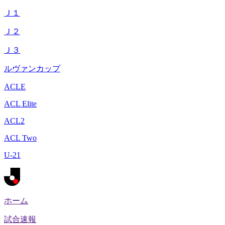
Ｊ１
Ｊ２
Ｊ３
ルヴァンカップ
ACLE
ACL Elite
ACL2
ACL Two
U-21
ホーム
試合速報