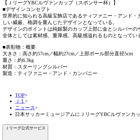
【ＪリーグYBCルヴァンカップ（スポンサー杯）】
■デザインコンセプト
世界的に知られる高級宝飾店であるティファニー・アンド・
しい威厳、格調を重んじたデザインとなっている。
デザインのポイントは純銀製のカップ上部に金とシルバーの
全体としては素材感、重厚感、高級感溢れるものとなってい
■表彰物：概要
大きさ：高さ約57cm／幅約27cm／上部ボール部分直径5cm
重さ：約6.3kg
材質：スターリングシルバー
製造：ティファニー・アンド・カンパニー
TOP
>
Ｊ１
>
ニュース
>
日本サッカーミュージアムにＪリーグYBCルヴァンカ
Ｊリーグ公式サービス