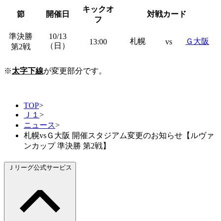
キックオ
節
開催日
対戦カード
フ
準決勝
10/13
札幌
Ｇ大阪
13:00
vs
（日）
第2戦
※
太字下線
が変更部分です。
TOP
>
Ｊ１
>
ニュース
>
札幌vsＧ大阪 開催スタジアム変更のお知らせ【ルヴァ
ンカップ 準決勝 第2戦】
Ｊリーグ公式サービス