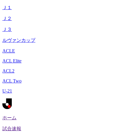
Ｊ１
Ｊ２
Ｊ３
ルヴァンカップ
ACLE
ACL Elite
ACL2
ACL Two
U-21
ホーム
試合速報