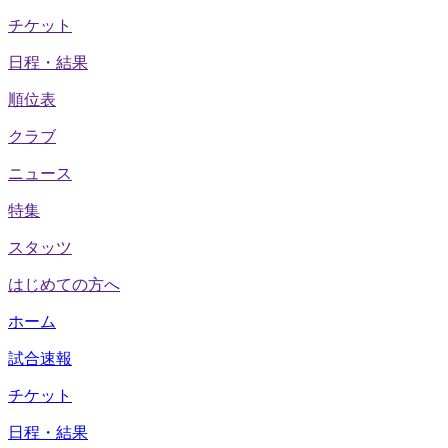
チケット
日程・結果
順位表
クラブ
ニュース
特集
スタッツ
はじめての方へ
ホーム
試合速報
チケット
日程・結果