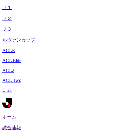
Ｊ１
Ｊ２
Ｊ３
ルヴァンカップ
ACLE
ACL Elite
ACL2
ACL Two
U-21
ホーム
試合速報