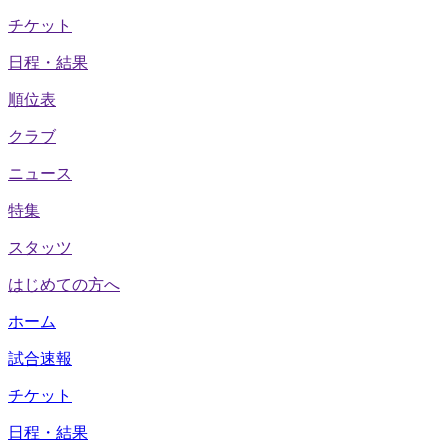
チケット
日程・結果
順位表
クラブ
ニュース
特集
スタッツ
はじめての方へ
ホーム
試合速報
チケット
日程・結果