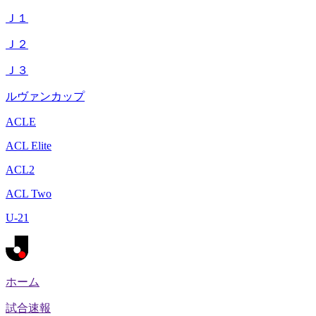
Ｊ１
Ｊ２
Ｊ３
ルヴァンカップ
ACLE
ACL Elite
ACL2
ACL Two
U-21
ホーム
試合速報