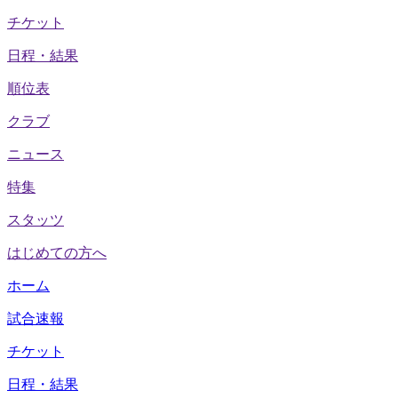
チケット
日程・結果
順位表
クラブ
ニュース
特集
スタッツ
はじめての方へ
ホーム
試合速報
チケット
日程・結果