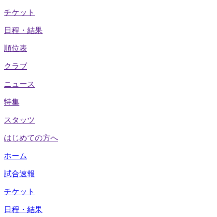
チケット
日程・結果
順位表
クラブ
ニュース
特集
スタッツ
はじめての方へ
ホーム
試合速報
チケット
日程・結果