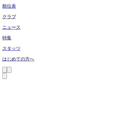
順位表
クラブ
ニュース
特集
スタッツ
はじめての方へ