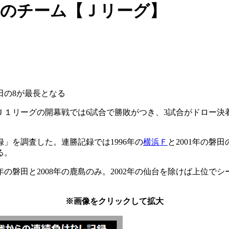
あのチーム【Ｊリーグ】
磐田の8が最長となる
１リーグの開幕戦では6試合で勝敗がつき、3試合がドロー決
」を調査した。連勝記録では1996年の
横浜Ｆ
と2001年の磐田
る。
年の磐田と2008年の鹿島のみ。2002年の仙台を除けば上位
※画像をクリックして拡大