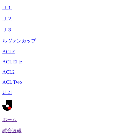
Ｊ１
Ｊ２
Ｊ３
ルヴァンカップ
ACLE
ACL Elite
ACL2
ACL Two
U-21
ホーム
試合速報