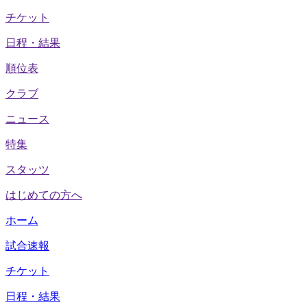
チケット
日程・結果
順位表
クラブ
ニュース
特集
スタッツ
はじめての方へ
ホーム
試合速報
チケット
日程・結果