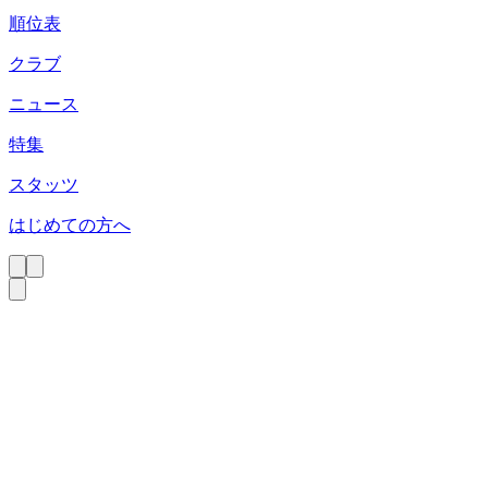
順位表
クラブ
ニュース
特集
スタッツ
はじめての方へ