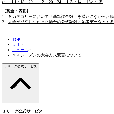
は、Ｊ1：18～20、Ｊ２：20～24、Ｊ３：14 ～18となる
【賞金・表彰】
1．
各カテゴリーにおいて「基準試合数」を満たさなかった場
2．
大会が成立しなかった場合の公式記録は参考データとする
TOP
>
Ｊ１
>
ニュース
>
2020シーズンの大会方式変更について
Ｊリーグ公式サービス
Ｊリーグ公式サービス