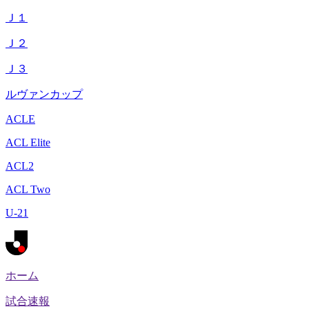
Ｊ１
Ｊ２
Ｊ３
ルヴァンカップ
ACLE
ACL Elite
ACL2
ACL Two
U-21
ホーム
試合速報