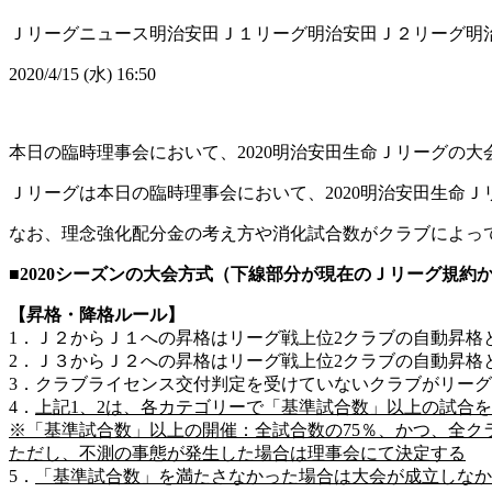
Ｊリーグニュース
明治安田Ｊ１リーグ
明治安田Ｊ２リーグ
明
2020/4/15 (水) 16:50
本日の臨時理事会において、2020明治安田生命Ｊリーグの
Ｊリーグは本日の臨時理事会において、2020明治安田生命
なお、理念強化配分金の考え方や消化試合数がクラブによっ
■2020シーズンの大会方式（下線部分が現在のＪリーグ規約
【昇格・降格ルール】
1．Ｊ２からＪ１への昇格はリーグ戦上位2クラブの自動昇格
2．Ｊ３からＪ２への昇格はリーグ戦上位2クラブの自動昇格
3．クラブライセンス交付判定を受けていないクラブがリーグ
4．
上記1、2は、各カテゴリーで「基準試合数」以上の試合
※「基準試合数」以上の開催：全試合数の75％、かつ、全ク
ただし、不測の事態が発生した場合は理事会にて決定する
5．
「基準試合数」を満たさなかった場合は大会が成立しなか