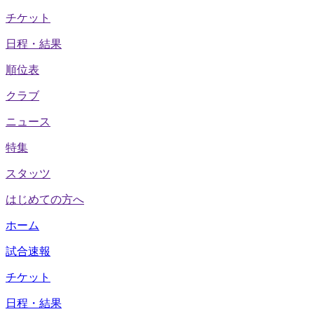
チケット
日程・結果
順位表
クラブ
ニュース
特集
スタッツ
はじめての方へ
ホーム
試合速報
チケット
日程・結果