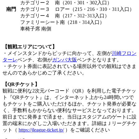
カテゴリー２ 南（201・301・302入口）
南門
カテゴリー３ ロアー（215・216・310・311入口）
カテゴリー４ 南（217・312･313入口）
ファミリーシート南（218・314入口）
車椅子席 南側
【観戦エリアについて】
・メインスタンドからピッチに向かって、左側が
川崎フロン
ターレ
ベンチ、右側が
ガンバ大阪
ベンチとなります。
・チケット券面に表記されている場所以外での観戦はできま
せんのであらかじめご了承ください。
【QRチケット】
観戦に便利な2次元バーコード（QR）を利用した電子チケッ
ト『QRチケット』は、インターネット上から24時間いつで
もチケットをご購入いただけるほか、チケット発券が必要な
く、手数料もかからない便利なサービスとなっております。
前日までに発券まで済ませ、当日はスタジアムのゲートに設
置の端末にかざしご入場いただきます。詳細はＪリーグチケ
ット（
https://jleague-ticket.jp/
）をご確認ください