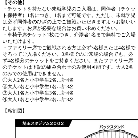
【その他】
・チケットを持たない未就学児のご入場は、同伴者（チケッ
ト保持者）1名につき、1名まで可能です。ただし、未就学児
は必ず同伴者のひざの上でご観戦いただきますようお願いい
たします。お席が必要な場合はお買い求めください。
・車椅子席チケット1枚につき、介添者1名まで無料でご入場
いただけます。
・ファミリー席でご観戦される方は必ず3名様または4名様で
そろってご入場ください。3名様でのご来場の場合でも、必
ず4名様分のチケットをご持参ください。またファミリー席
のチケットは下記の組み合わせのみ使用可能です。大人2名
のみでの使用はできません。
①大人2名と小中学生2名…計4名
②大人2名と小中学生1名…計3名
③大人1名と小中学生3名…計4名
④大人1名と小中学生2名…計3名
【席割図】