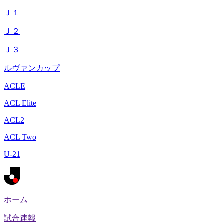
Ｊ１
Ｊ２
Ｊ３
ルヴァンカップ
ACLE
ACL Elite
ACL2
ACL Two
U-21
ホーム
試合速報