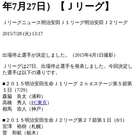
年7月27日）【Ｊリーグ】
Ｊリーグニュース
明治安田Ｊ１リーグ
明治安田Ｊ２リーグ
2015/7/28 (火) 13:17
出場停止選手が決定しました。（2015年4月1日撮影）
Ｊリーグは27日、出場停止選手を発表しました。今回決定し
た選手は以下の通りです。
■２０１５明治安田生命Ｊ１リーグ ２ｎｄステージ第５節第
１日（7/29）
森脇 良太（浦和）
高橋 秀人（
FC東京
）
相馬 崇人（神戸）
■２０１５明治安田生命Ｊ２リーグ第２７節第１日（8/1）
宮澤 裕樹（札幌）
菅 和範（栃木）