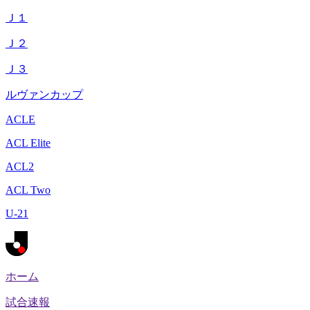
Ｊ１
Ｊ２
Ｊ３
ルヴァンカップ
ACLE
ACL Elite
ACL2
ACL Two
U-21
ホーム
試合速報