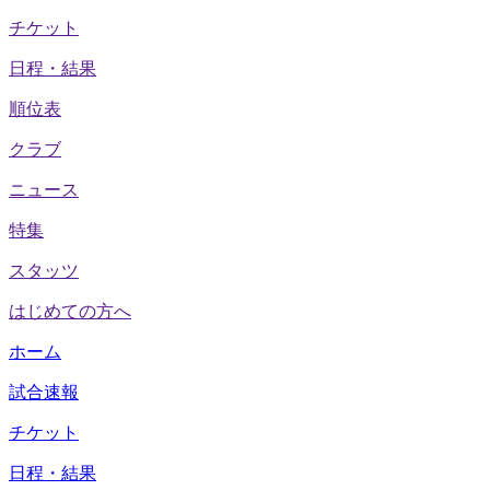
チケット
日程・結果
順位表
クラブ
ニュース
特集
スタッツ
はじめての方へ
ホーム
試合速報
チケット
日程・結果