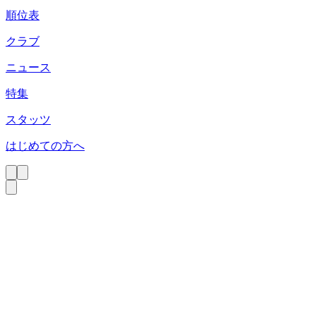
順位表
クラブ
ニュース
特集
スタッツ
はじめての方へ