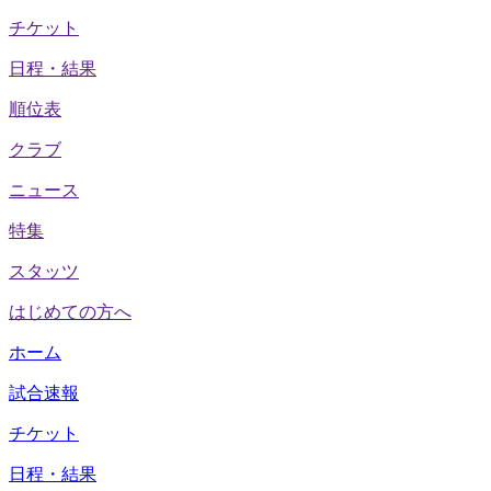
チケット
日程・結果
順位表
クラブ
ニュース
特集
スタッツ
はじめての方へ
ホーム
試合速報
チケット
日程・結果