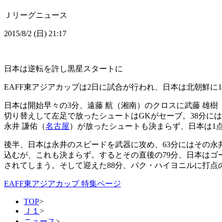
Ｊリーグニュース
2015/8/2 (日) 21:17
日本は逆転を許し黒星スタートに
EAFF東アジアカップは2日に試合が行われ、日本は北朝鮮に1
日本は開始早々の3分、遠藤 航（湘南）のクロスに武藤 雄樹
切り替えして左足で放ったシュートはGKがセーブ。38分には
永井 謙佑（
名古屋
）が放ったシュートも決まらず、日本は1
後半、日本は永井のスピードを武器に攻め、63分にはその永
込むが、これも決まらず。するとその直後の79分、日本は
されてしまう。そして迎えた88分、パク・ハイヨニルに打
EAFF東アジアカップ 特集ページ
TOP
>
Ｊ１
>
ニュース
>