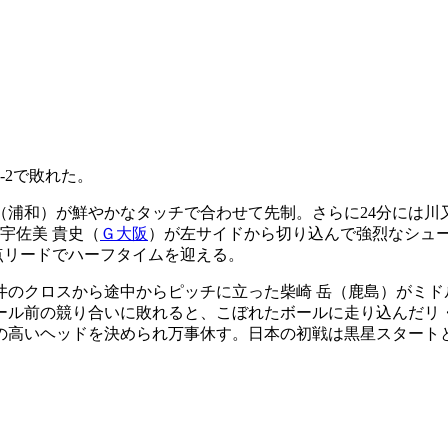
-2で敗れた。
（浦和）が鮮やかなタッチで合わせて先制。さらに24分には川又
宇佐美 貴史（
Ｇ大阪
）が左サイドから切り込んで強烈なシュ
点リードでハーフタイムを迎える。
井のクロスから途中からピッチに立った柴崎 岳（鹿島）がミド
ゴール前の競り合いに敗れると、こぼれたボールに走り込んだリ
点の高いヘッドを決められ万事休す。日本の初戦は黒星スタート