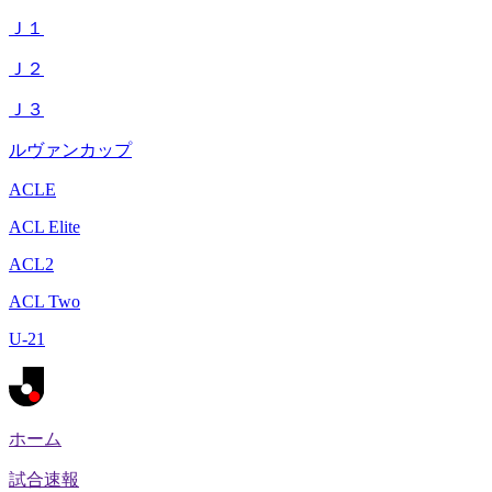
Ｊ１
Ｊ２
Ｊ３
ルヴァンカップ
ACLE
ACL Elite
ACL2
ACL Two
U-21
ホーム
試合速報