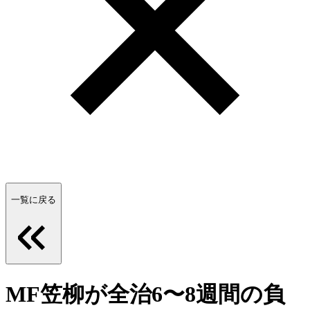
一覧に戻る
MF笠柳が全治6〜8週間の負