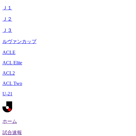
Ｊ１
Ｊ２
Ｊ３
ルヴァンカップ
ACLE
ACL Elite
ACL2
ACL Two
U-21
ホーム
試合速報