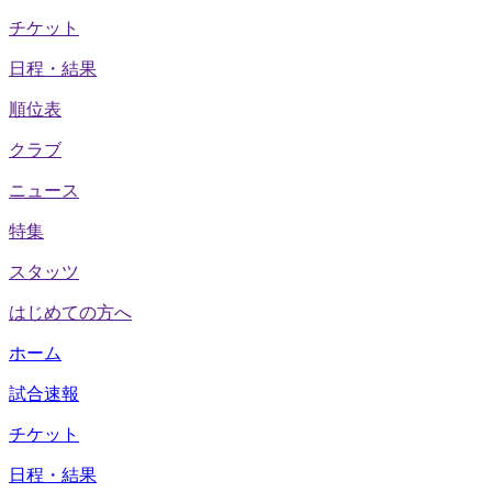
チケット
日程・結果
順位表
クラブ
ニュース
特集
スタッツ
はじめての方へ
ホーム
試合速報
チケット
日程・結果