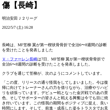
傷【長崎】
明治安田Ｊ２リーグ
2022/5/7 (土) 16:28
長崎は、MF笠柳 翼が第一楔状骨骨折で全治6〜8週間の診断
を受けたことを発表しました
Ｖ・ファーレン長崎
は7日、MF笠柳 翼が第一楔状骨骨折で
全治6〜8週間の診断を受けたことを発表しました。
クラブを通じて笠柳が、次のようにコメントしています。
「この度、リリースの通り怪我をしてしまいました。今は復
帰に向けてトレーナーさんの力を借りながら、治療やリハビ
リを頑張っています。デビュー戦となった金沢戦でのあの景
色、そしてサポーターの皆さんと戦える興奮は今でも目に焼
き付いています。この怪我の期間をポジティブに捉え、良い
時間にします。そして、前進・成長した姿をトラスタでお見