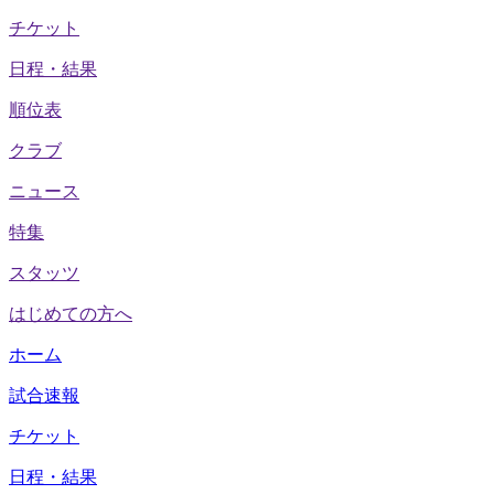
チケット
日程・結果
順位表
クラブ
ニュース
特集
スタッツ
はじめての方へ
ホーム
試合速報
チケット
日程・結果