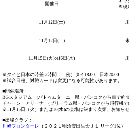
キッ
開催日
※現
11月12日(土)
11月12日(土)
11月15日(火)or16日(水)
※タイと日本の時差-2時間 例）タイ18:00、日本20:00
※試合日程、対戦カードは変更になる可能性があります。
■開催場所：
BGスタジアム (パトゥムターニー県・バンコクから車で約40
チャーン・アリーナ (ブリーラム県・バンコクから飛行機で約
※11月15日（火）または16(水)の会場は決まり次第、お知ら
■出場クラブ：
川崎フロンターレ
（２０２１明治安田生命Ｊ１ リーグ1位）