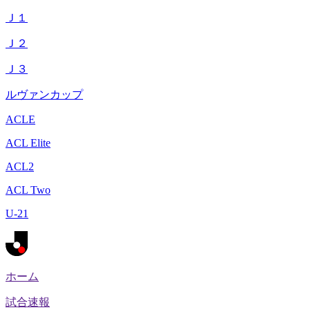
Ｊ１
Ｊ２
Ｊ３
ルヴァンカップ
ACLE
ACL Elite
ACL2
ACL Two
U-21
ホーム
試合速報