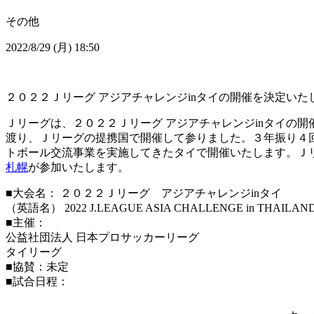
その他
2022/8/29 (月) 18:50
２０２２Ｊリーグ アジアチャレンジinタイの開催を決定い
Ｊリーグは、２０２２Ｊリーグ アジアチャレンジinタイの開
渡り、Ｊリーグの提携国で開催して参りました。３年振り４回目
トボール交流事業を実施してきたタイで開催いたします。Ｊリ
札幌
が参加いたします。
■大会名： ２０２２Ｊリーグ アジアチャレンジinタイ
（英語名） 2022 J.LEAGUE ASIA CHALLENGE in THAILAN
■主催：
公益社団法人 日本プロサッカーリーグ
タイリーグ
■協賛：未定
■試合日程：