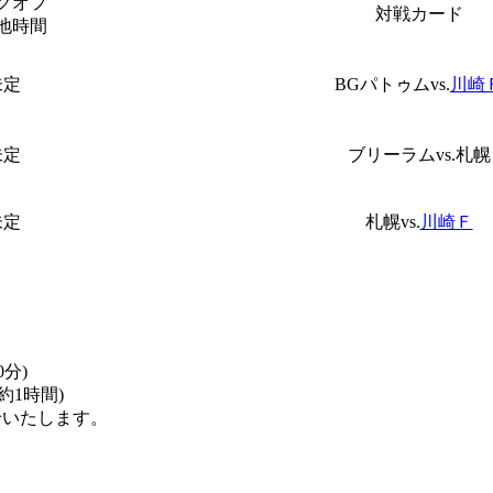
クオフ
対戦カード
地時間
未定
BGパトゥムvs.
川崎
未定
ブリーラムvs.札幌
未定
札幌vs.
川崎Ｆ
分)
1時間)
せいたします。