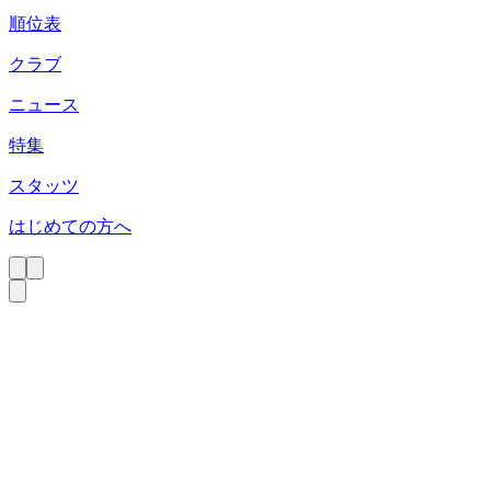
順位表
クラブ
ニュース
特集
スタッツ
はじめての方へ