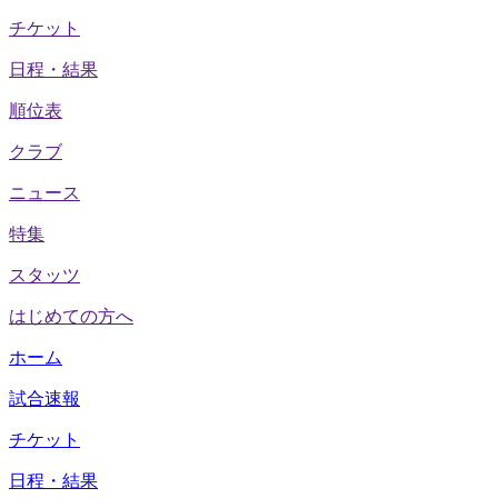
チケット
日程・結果
順位表
クラブ
ニュース
特集
スタッツ
はじめての方へ
ホーム
試合速報
チケット
日程・結果