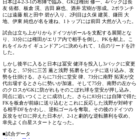
日本は4-2-3-1の布陣で臨み、GKは権田 修一、4バックは長
友 佑都、板倉 滉、吉田 麻也、酒井 宏樹が形成。2ボランチ
には遠藤 航と田中 碧が入り、2列目は久保 建英、鎌田 大
地、伊東 純也が名を連ね、1トップには前田 大然が入った。
試合は立ち上がりからドイツがボールを支配する展開とな
り、33分には権田がエリア内で相手を倒し、PKを献上。こ
れをイルカイ ギュンドアンに決められて、1点のリードを許
した。
しかし後半に入ると日本は冨安 健洋を投入し3バックに変更
すると、57分に三笘 薫と浅野 拓磨をピッチに送り込み、攻
勢を仕掛ける。さらに71分に堂安 律、73分に南野 拓実が交
代出場するとさらに勢いが加速。そして75分、南野の左から
のクロスがGKに防がれもそのこぼれ球を堂安が押し込み、
同点に追いつくことに成功した。さらに83分には自陣で得た
FKを板倉が前線に送り込むとこれに反応した浅野が対峙す
る相手DFをかわし、逆転ゴールを奪取。その後のドイツの
反攻をゼロに抑えた日本が、2-1と劇的な逆転勝利を収め、
幸先よく白星スタートとなった。
■試合データ