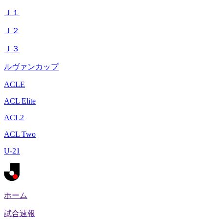
Ｊ１
Ｊ２
Ｊ３
ルヴァンカップ
ACLE
ACL Elite
ACL2
ACL Two
U-21
ホーム
試合速報