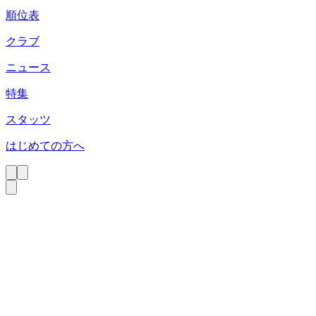
順位表
クラブ
ニュース
特集
スタッツ
はじめての方へ