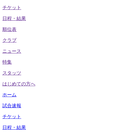
チケット
日程・結果
順位表
クラブ
ニュース
特集
スタッツ
はじめての方へ
ホーム
試合速報
チケット
日程・結果