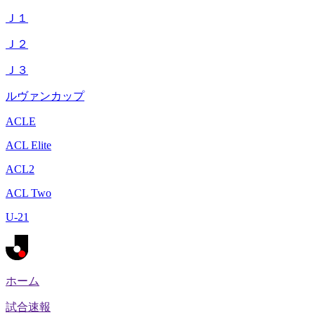
Ｊ１
Ｊ２
Ｊ３
ルヴァンカップ
ACLE
ACL Elite
ACL2
ACL Two
U-21
ホーム
試合速報