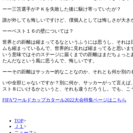
ーー三笘選手がＰＫを失敗した後に駆け寄っていたが？
誰が外しても悔しいですけど、僕個人としては悔しさが大き
ーーベスト１６の壁については？
世界との距離は縮まってるなというふうには思うし、それは
ムも縮まっているんで、世界的に見れば縮まってると思いま
いう意味ではそのステージに届くまでの距離はまだちょっと
たんだなという風に思うんで、悔しいです。
ーーその距離はサッカー的なことなのか、それとも何か別の
いや全部じゃないですか？別に何か、サッカーがって言えば
スト８にいけるかというと、それも違うだろうし。でも、こ
FIFAワールドカップカタール2022大会特集ページはこちら
TOP
>
Ｊ１
>
ニュース
>