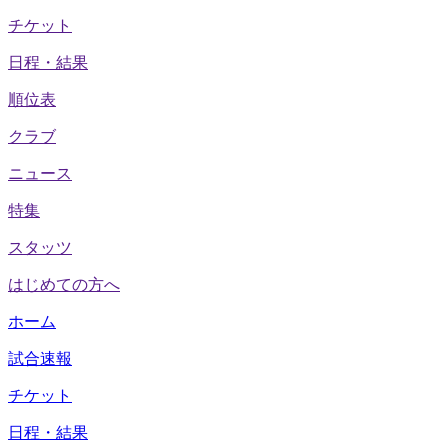
チケット
日程・結果
順位表
クラブ
ニュース
特集
スタッツ
はじめての方へ
ホーム
試合速報
チケット
日程・結果