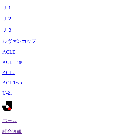
Ｊ１
Ｊ２
Ｊ３
ルヴァンカップ
ACLE
ACL Elite
ACL2
ACL Two
U-21
ホーム
試合速報