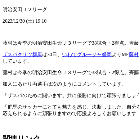
明治安田Ｊ２リーグ
2023/12/30 (土) 19:10
藤村は今季の明治安田生命Ｊ３リーグで38試合・2得点。齊
ザスパクサツ群馬
は30日、
いわてグルージャ盛岡
よりMF
藤村
しています。
藤村は今季の明治安田生命Ｊ３リーグで38試合・2得点。齊
加入にあたり両選手は次のようにコメントしています。
「ザスパのために闘います。共に優勝に向けて頑張りましょ
「群馬のサッカーにとても魅力を感じ、決断しました。自分
応えられるように頑張りますので応援よろしくお願いします
関連リンク