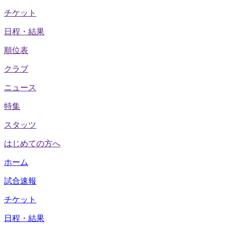
チケット
日程・結果
順位表
クラブ
ニュース
特集
スタッツ
はじめての方へ
ホーム
試合速報
チケット
日程・結果