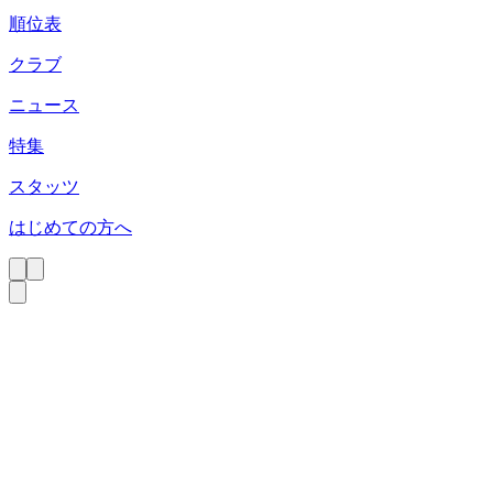
順位表
クラブ
ニュース
特集
スタッツ
はじめての方へ