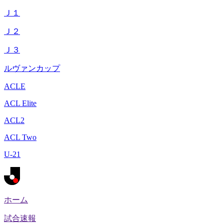
Ｊ１
Ｊ２
Ｊ３
ルヴァンカップ
ACLE
ACL Elite
ACL2
ACL Two
U-21
ホーム
試合速報