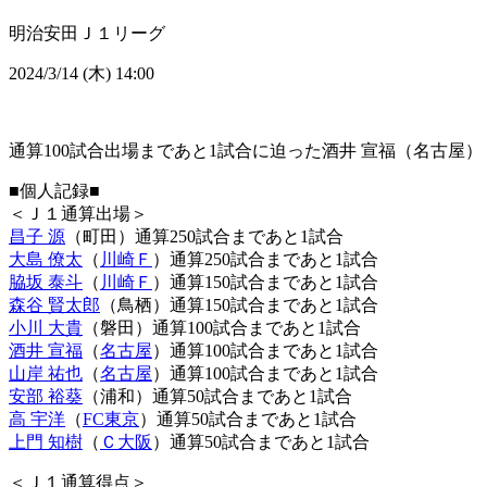
明治安田Ｊ１リーグ
2024/3/14 (木) 14:00
通算100試合出場まであと1試合に迫った酒井 宣福（名古屋）
■個人記録■
＜Ｊ１通算出場＞
昌子 源
（町田）通算250試合まであと1試合
大島 僚太
（
川崎Ｆ
）通算250試合まであと1試合
脇坂 泰斗
（
川崎Ｆ
）通算150試合まであと1試合
森谷 賢太郎
（鳥栖）通算150試合まであと1試合
小川 大貴
（磐田）通算100試合まであと1試合
酒井 宣福
（
名古屋
）通算100試合まであと1試合
山岸 祐也
（
名古屋
）通算100試合まであと1試合
安部 裕葵
（浦和）通算50試合まであと1試合
高 宇洋
（
FC東京
）通算50試合まであと1試合
上門 知樹
（
Ｃ大阪
）通算50試合まであと1試合
＜Ｊ１通算得点＞