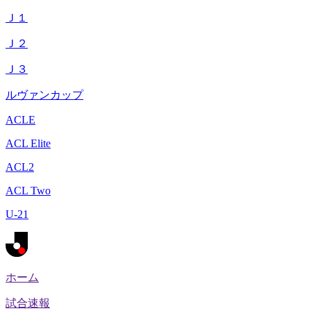
Ｊ１
Ｊ２
Ｊ３
ルヴァンカップ
ACLE
ACL Elite
ACL2
ACL Two
U-21
ホーム
試合速報