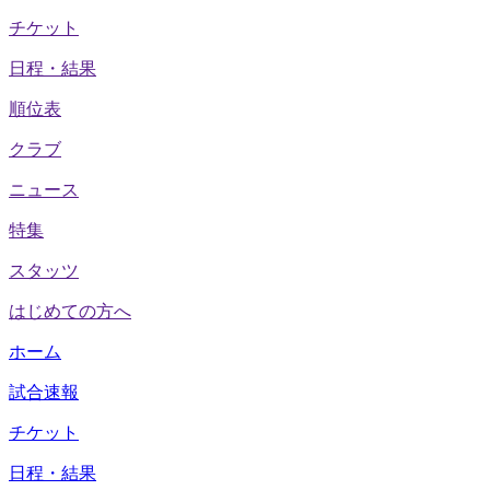
チケット
日程・結果
順位表
クラブ
ニュース
特集
スタッツ
はじめての方へ
ホーム
試合速報
チケット
日程・結果