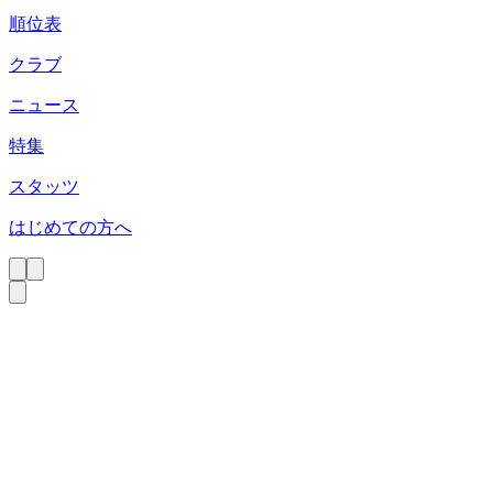
順位表
クラブ
ニュース
特集
スタッツ
はじめての方へ