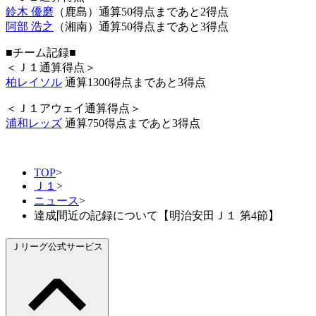
鈴木 優磨
（鹿島）通算50得点まであと2得点
阿部 浩之
（湘南）通算50得点まであと3得点
■チーム記録■
＜Ｊ１通算得点＞
柏レイソル
通算1300得点まであと3得点
＜Ｊ１アウェイ通算得点＞
浦和レッズ
通算750得点まであと3得点
TOP
>
Ｊ１
>
ニュース
>
達成間近の記録について【明治安田Ｊ１ 第4節】
Ｊリーグ公式サービス