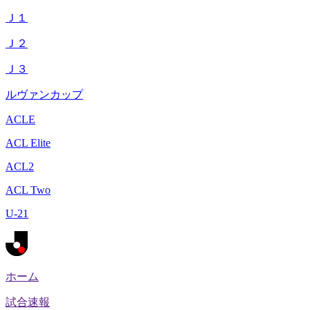
Ｊ１
Ｊ２
Ｊ３
ルヴァンカップ
ACLE
ACL Elite
ACL2
ACL Two
U-21
ホーム
試合速報