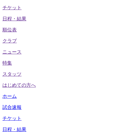
チケット
日程・結果
順位表
クラブ
ニュース
特集
スタッツ
はじめての方へ
ホーム
試合速報
チケット
日程・結果