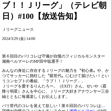
ブ！！Ｊリーグ」（テレビ朝
日）#100【放送告知】
Ｊリーグニュース
2024/3/29 (金) 14:00
第６回目のパリコレは守備が自慢のフィジカルモンスター
湘南ベルマーレのMF田中聡選手！
みんなの身近に存在するＪリーグの魅力を〝初心者〟や、か
つてサッカーに熱狂した〝親世代〟にむけて届けたい！とい
うコンセプトの番組、「ラブ！！Ｊリーグ」。
Ｊリーグを愛するりんたろー。（EXIT）さん、せいや（霜
降り明星）さんを中心に、Ｊリーグ大好きアナウンサー三谷
紬とともに毎週楽しくお伝えします。
パリ世代のコレを覚えて欲しい！第６回目のパリコレは…
守備が自慢のフィジカルモンスター！
湘南ベルマーレ
のMF