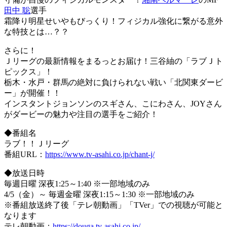
田中 聡
選手
霜降り明星せいやもびっくり！フィジカル強化に繋がる意外
な特技とは…？？
さらに！
Ｊリーグの最新情報をまるっとお届け！三谷紬の「ラブＪト
ピックス」！
栃木・水戸・群馬の絶対に負けられない戦い「北関東ダービ
ー」が開催！！
インスタントジョンソンのスギさん、こにわさん、JOYさん
がダービーの魅力や注目の選手をご紹介！
◆番組名
ラブ！！Ｊリーグ
番組URL：
https://www.tv-asahi.co.jp/chant-j/
◆放送日時
毎週日曜 深夜1:25～1:40 ※一部地域のみ
4/5（金）～ 毎週金曜 深夜1:15～1:30 ※一部地域のみ
※番組放送終了後「テレ朝動画」「TVer」での視聴が可能と
なります
テレ朝動画：
https://douga.tv-asahi.co.jp/