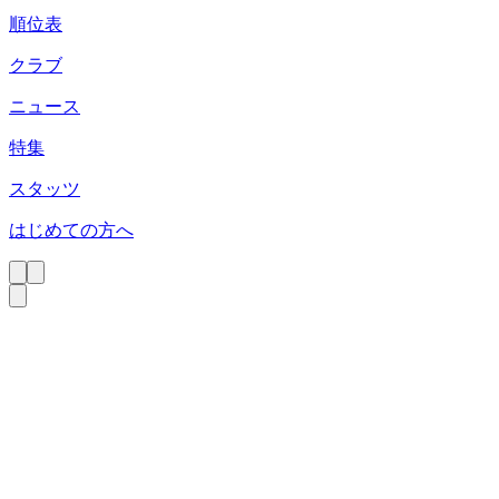
順位表
クラブ
ニュース
特集
スタッツ
はじめての方へ