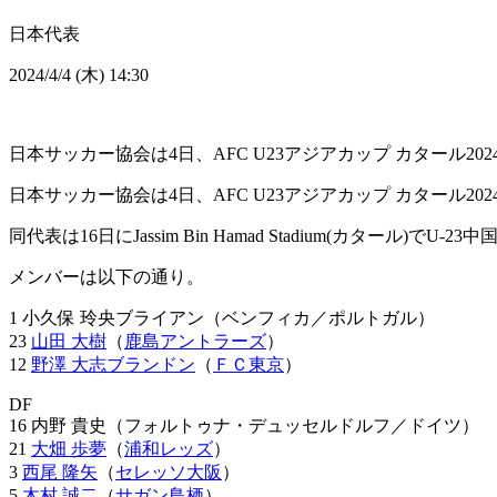
日本代表
2024/4/4 (木) 14:30
日本サッカー協会は4日、AFC U23アジアカップ カタール20
日本サッカー協会は4日、AFC U23アジアカップ カタール20
同代表は16日にJassim Bin Hamad Stadium(カタール)で
メンバーは以下の通り。
1 小久保 玲央ブライアン（ベンフィカ／ポルトガル）
23
山田 大樹
（
鹿島アントラーズ
）
12
野澤 大志ブランドン
（
ＦＣ東京
）
DF
16 内野 貴史（フォルトゥナ・デュッセルドルフ／ドイツ）
21
大畑 歩夢
（
浦和レッズ
）
3
西尾 隆矢
（
セレッソ大阪
）
5
木村 誠二
（
サガン鳥栖
）