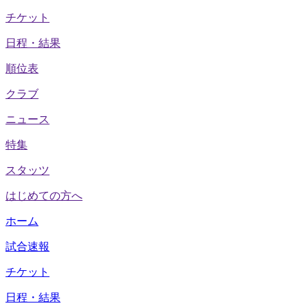
チケット
日程・結果
順位表
クラブ
ニュース
特集
スタッツ
はじめての方へ
ホーム
試合速報
チケット
日程・結果