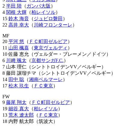
2
半田 陸
（
ガンバ大阪
）
4
関根 大輝
（
柏レイソル
）
15
鈴木 海音
（
ジュビロ磐田
）
22
高井 幸大
（
川崎フロンターレ
）
MF
20
平河 悠
（
ＦＣ町田ゼルビア
）
11
山田 楓喜
（
東京ヴェルディ
）
10 佐藤 恵允（ヴェルダー・ブレーメン／ドイツ）
6
川﨑 颯太
（
京都サンガF.C.
）
7 山本 理仁（シントトロイデンVV／ベルギー）
8 藤田 譲瑠チマ（シントトロイデンVV／ベルギー）
14
田中 聡
（
湘南ベルマーレ
）
17
松木 玖生
（
ＦＣ東京
）
FW
9
藤尾 翔太
（
ＦＣ町田ゼルビア
）
19
細谷 真大
（
柏レイソル
）
13
荒木 遼太郎
（
ＦＣ東京
）
18 内野 航太郎（筑波大）