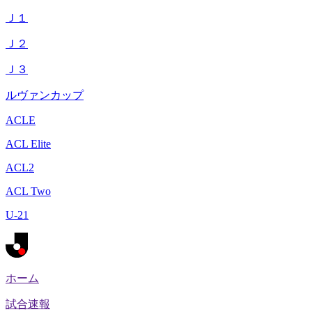
Ｊ１
Ｊ２
Ｊ３
ルヴァンカップ
ACLE
ACL Elite
ACL2
ACL Two
U-21
ホーム
試合速報