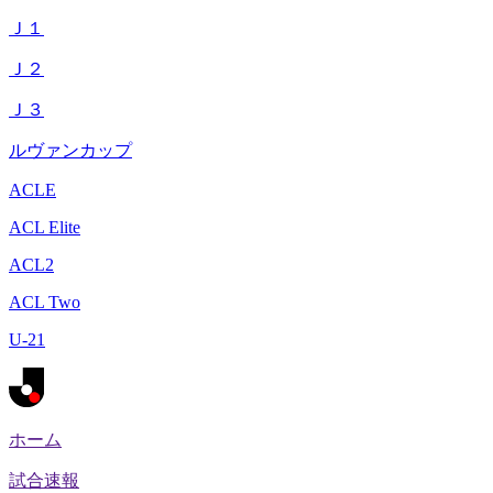
Ｊ１
Ｊ２
Ｊ３
ルヴァンカップ
ACLE
ACL Elite
ACL2
ACL Two
U-21
ホーム
試合速報