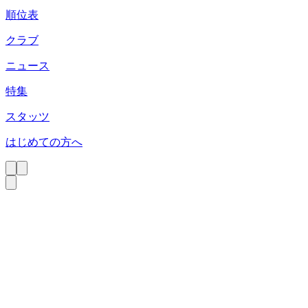
順位表
クラブ
ニュース
特集
スタッツ
はじめての方へ