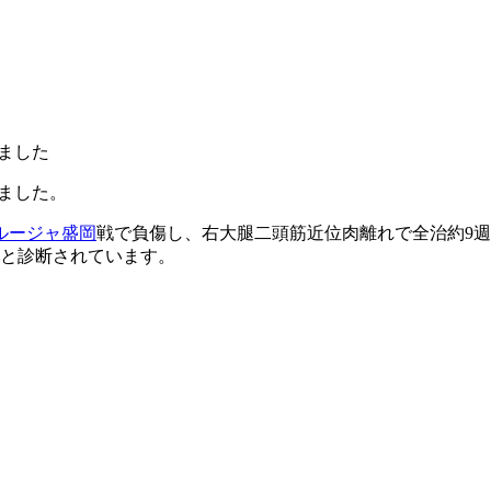
しました
ました。
ルージャ盛岡
戦で負傷し、右大腿二頭筋近位肉離れで全治約9週
間と診断されています。