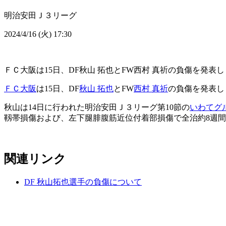
明治安田Ｊ３リーグ
2024/4/16 (火) 17:30
ＦＣ大阪は15日、DF秋山 拓也とFW西村 真祈の負傷を発表
ＦＣ大阪
は15日、DF
秋山 拓也
とFW
西村 真祈
の負傷を発表し
秋山は14日に行われた明治安田Ｊ３リーグ第10節の
いわてグ
靱帯損傷および、左下腿腓腹筋近位付着部損傷で全治約8週
関連リンク
DF 秋山拓也選手の負傷について