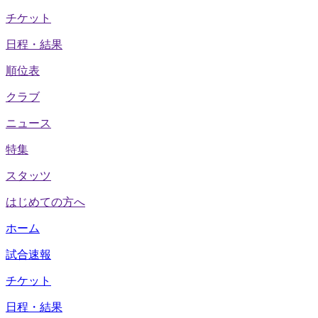
チケット
日程・結果
順位表
クラブ
ニュース
特集
スタッツ
はじめての方へ
ホーム
試合速報
チケット
日程・結果