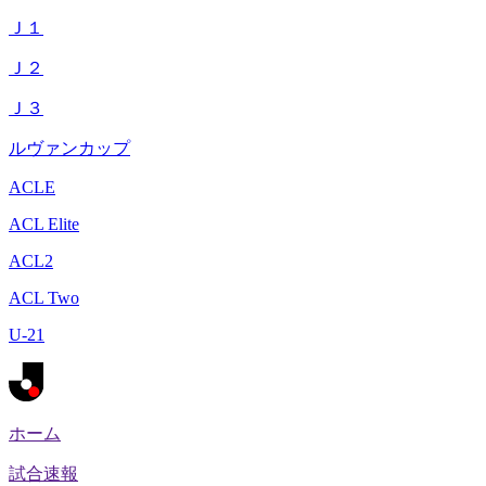
Ｊ１
Ｊ２
Ｊ３
ルヴァンカップ
ACLE
ACL Elite
ACL2
ACL Two
U-21
ホーム
試合速報