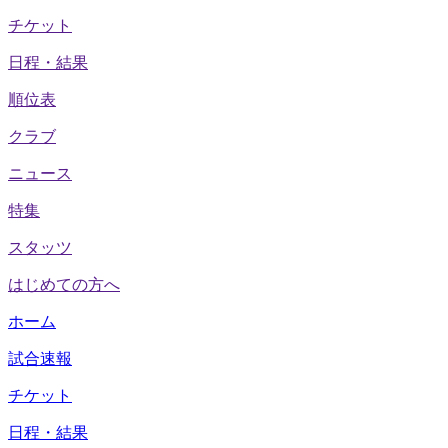
チケット
日程・結果
順位表
クラブ
ニュース
特集
スタッツ
はじめての方へ
ホーム
試合速報
チケット
日程・結果