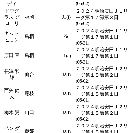
ディ
(06/02)
ドウグ
２０２４明治安田Ｊ１リ
ラス グ
福岡
J1(f)
ーグ第１７節第３日
ローリ
(06/02)
２０２４明治安田Ｊ１リ
キム テ
鳥栖
※
ーグ第１７節第１日
ヒョン
(05/31)
２０２４明治安田Ｊ１リ
原田 亘
鳥栖
J1(a)
ーグ第１７節第１日
(05/31)
２０２４明治安田Ｊ２リ
長澤 和
仙台
J2(f)
ーグ第１８節第２日
輝
(06/02)
２０２４明治安田Ｊ２リ
西矢 健
藤枝
J2(f)
ーグ第１８節第１日
人
(06/01)
２０２４明治安田Ｊ２リ
梅木 翼
山口
J2(f)
ーグ第１８節第２日
(06/02)
２０２４明治安田Ｊ２リ
ベン ダ
愛媛
J2(f)
ーグ第１８節第１日