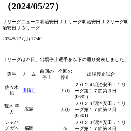
（2024/05/27）
Ｊリーグニュース
明治安田Ｊ１リーグ
明治安田Ｊ２リーグ
明
治安田Ｊ３リーグ
2024/5/27 (月) 17:40
Ｊリーグは27日、出場停止選手を以下の通り発表しました。
前回の
今回の
選手
チーム
出場停止試合
停止
停止
２０２４明治安田Ｊ１リ
佐々木
川崎Ｆ
J1(f)
ーグ第１７節第３日
旭
(06/02)
２０２４明治安田Ｊ１リ
荒木 隼
広島
J1(f)
ーグ第１７節第２日
人
(06/01)
シャハ
２０２４明治安田Ｊ１リ
ブ ザヘ
福岡
※
ーグ第１７節第３日