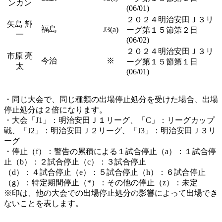
ンカン
(06/01)
２０２４明治安田Ｊ３リ
矢島 輝
福島
J3(a)
ーグ第１５節第２日
一
(06/02)
２０２４明治安田Ｊ３リ
市原 亮
今治
※
ーグ第１５節第１日
太
(06/01)
・同じ大会で、同じ種類の出場停止処分を受けた場合、出場
停止処分は２倍になります。
・大会「J1」：明治安田Ｊ１リーグ、「C」：リーグカップ
戦、「J2」：明治安田Ｊ２リーグ、「J3」：明治安田Ｊ３リ
ーグ
・停止（f）：警告の累積による１試合停止（a）：１試合停
止（b）：２試合停止（c）：３試合停止
（d）：４試合停止（e）：５試合停止（h）：６試合停止
（g）：特定期間停止（*）：その他の停止（z）：未定
※印は、他の大会での出場停止処分の影響によって出場でき
ないことを表します。