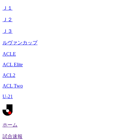
Ｊ１
Ｊ２
Ｊ３
ルヴァンカップ
ACLE
ACL Elite
ACL2
ACL Two
U-21
ホーム
試合速報