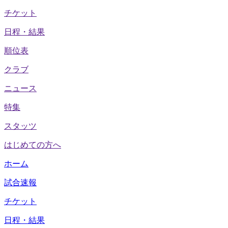
チケット
日程・結果
順位表
クラブ
ニュース
特集
スタッツ
はじめての方へ
ホーム
試合速報
チケット
日程・結果