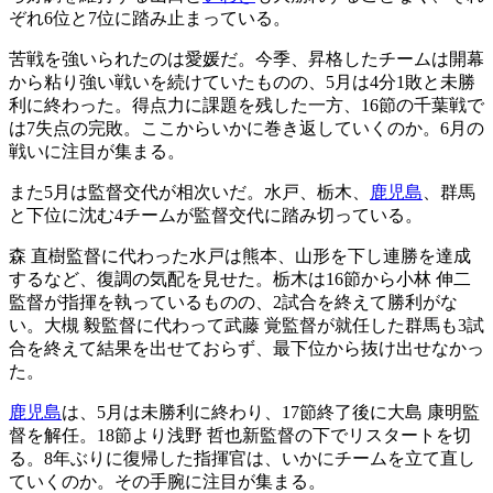
ぞれ6位と7位に踏み止まっている。
苦戦を強いられたのは愛媛だ。今季、昇格したチームは開幕
から粘り強い戦いを続けていたものの、5月は4分1敗と未勝
利に終わった。得点力に課題を残した一方、16節の千葉戦で
は7失点の完敗。ここからいかに巻き返していくのか。6月の
戦いに注目が集まる。
また5月は監督交代が相次いだ。水戸、栃木、
鹿児島
、群馬
と下位に沈む4チームが監督交代に踏み切っている。
森 直樹監督に代わった水戸は熊本、山形を下し連勝を達成
するなど、復調の気配を見せた。栃木は16節から小林 伸二
監督が指揮を執っているものの、2試合を終えて勝利がな
い。大槻 毅監督に代わって武藤 覚監督が就任した群馬も3試
合を終えて結果を出せておらず、最下位から抜け出せなかっ
た。
鹿児島
は、5月は未勝利に終わり、17節終了後に大島 康明監
督を解任。18節より浅野 哲也新監督の下でリスタートを切
る。8年ぶりに復帰した指揮官は、いかにチームを立て直し
ていくのか。その手腕に注目が集まる。