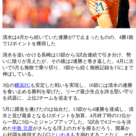
清水は4月から続いていた連勝が7で止まったものの、4勝1敗
で12ポイントを獲得した
清水を追いかける長崎は13節から3試合連続で引き分け、勢
いに陰りが見えたが、その後は2連勝と巻き返した。4月に次
いで5月も無敗で乗り切り、3節から続く無敗記録を15にまで
伸ばしている。
3位の
横浜FC
も安定した戦いを実現し、16節には清水の連勝
を食い止める勝利を挙げた。リーグ最少失点を誇る堅い守り
を武器に、上位2チームを追走する。
5月に躍進を遂げたのは仙台だ。13節から4連勝を達成し、清
水と並び最多となる12ポイントを加算。4月終了時の11位か
ら一気に5位へとジャンプアップした。5試合で4ゴールを決
めた
中島 元彦
がさらなる浮上のカギを握るだろう。開幕か
ら好調を維持する山口と
いわき
も大崩れすることなく、それ