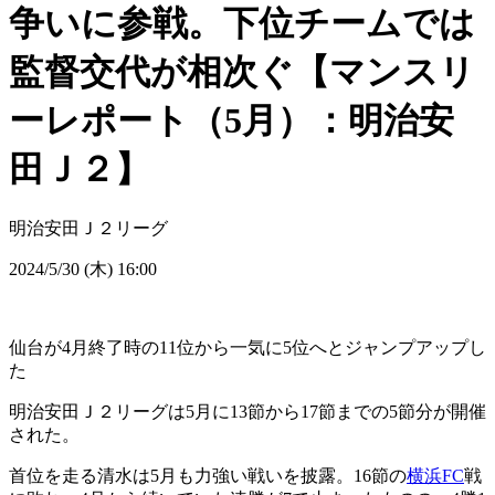
争いに参戦。下位チームでは
監督交代が相次ぐ【マンスリ
ーレポート（5月）：明治安
田Ｊ２】
明治安田Ｊ２リーグ
2024/5/30 (木) 16:00
仙台が4月終了時の11位から一気に5位へとジャンプアップし
た
明治安田Ｊ２リーグは5月に13節から17節までの5節分が開催
された。
首位を走る清水は5月も力強い戦いを披露。16節の
横浜FC
戦