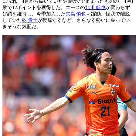
に敗れ、4月から続いていた連勝が7で止まったものの、4勝1
敗で12ポイントを獲得した。エースの
北川 航也
が変わらず
好調を維持し、今季加入した
矢島 慎也
も躍動。怪我で離脱
していた
乾 貴士
が復帰するなど、さらなる勢いに乗ってい
きそうな気配だ。