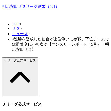
明治安田Ｊ２リーグ結果（5月）
TOP
>
Ｊ２
>
ニュース
>
4連勝を達成した仙台が上位争いに参戦。下位チームで
は監督交代が相次ぐ【マンスリーレポート（5月）：明
治安田Ｊ２】
Ｊリーグ公式サービス
Ｊリーグ公式サービス