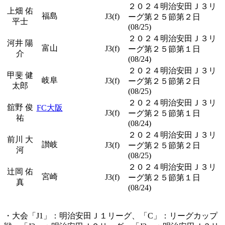
２０２４明治安田Ｊ３リ
上畑 佑
福島
J3(f)
ーグ第２５節第２日
平士
(08/25)
２０２４明治安田Ｊ３リ
河井 陽
富山
J3(f)
ーグ第２５節第１日
介
(08/24)
２０２４明治安田Ｊ３リ
甲斐 健
岐阜
J3(f)
ーグ第２５節第２日
太郎
(08/25)
２０２４明治安田Ｊ３リ
舘野 俊
FC大阪
J3(f)
ーグ第２５節第１日
祐
(08/24)
２０２４明治安田Ｊ３リ
前川 大
讃岐
J3(f)
ーグ第２５節第２日
河
(08/25)
２０２４明治安田Ｊ３リ
辻岡 佑
宮崎
J3(f)
ーグ第２５節第１日
真
(08/24)
・大会「J1」：明治安田Ｊ１リーグ、「C」：リーグカップ