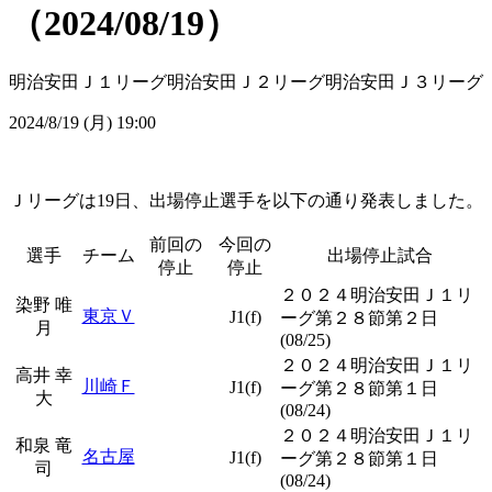
（2024/08/19）
明治安田Ｊ１リーグ
明治安田Ｊ２リーグ
明治安田Ｊ３リーグ
2024/8/19 (月) 19:00
Ｊリーグは19日、出場停止選手を以下の通り発表しました。
前回の
今回の
選手
チーム
出場停止試合
停止
停止
２０２４明治安田Ｊ１リ
染野 唯
東京Ｖ
J1(f)
ーグ第２８節第２日
月
(08/25)
２０２４明治安田Ｊ１リ
高井 幸
川崎Ｆ
J1(f)
ーグ第２８節第１日
大
(08/24)
２０２４明治安田Ｊ１リ
和泉 竜
名古屋
J1(f)
ーグ第２８節第１日
司
(08/24)