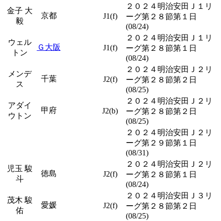
２０２４明治安田Ｊ１リ
金子 大
京都
J1(f)
ーグ第２８節第１日
毅
(08/24)
２０２４明治安田Ｊ１リ
ウェル
Ｇ大阪
J1(f)
ーグ第２８節第１日
トン
(08/24)
２０２４明治安田Ｊ２リ
メンデ
千葉
J2(f)
ーグ第２８節第２日
ス
(08/25)
２０２４明治安田Ｊ２リ
アダイ
甲府
J2(b)
ーグ第２８節第２日
ウトン
(08/25)
２０２４明治安田Ｊ２リ
ーグ第２９節第１日
(08/31)
２０２４明治安田Ｊ２リ
児玉 駿
徳島
J2(f)
ーグ第２８節第１日
斗
(08/24)
２０２４明治安田Ｊ３リ
茂木 駿
愛媛
J2(f)
ーグ第２８節第２日
佑
(08/25)