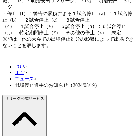
戦、「J2」：明治安田Ｊ２リーグ、「J3」：明治安田Ｊ３リ
ーグ
・停止（f）：警告の累積による１試合停止（a）：１試合停
止（b）：２試合停止（c）：３試合停止
（d）：４試合停止（e）：５試合停止（h）：６試合停止
（g）：特定期間停止（*）：その他の停止（z）：未定
※印は、他の大会での出場停止処分の影響によって出場でき
ないことを表します。
TOP
>
Ｊ１
>
ニュース
>
出場停止選手のお知らせ（2024/08/19）
Ｊリーグ公式サービス