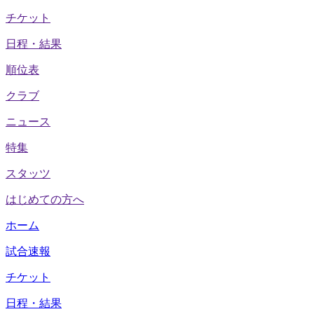
チケット
日程・結果
順位表
クラブ
ニュース
特集
スタッツ
はじめての方へ
ホーム
試合速報
チケット
日程・結果