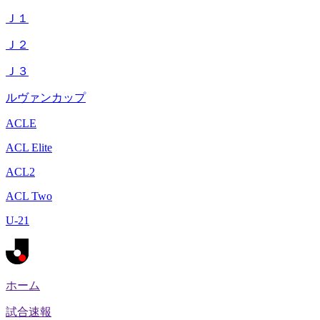
Ｊ１
Ｊ２
Ｊ３
ルヴァンカップ
ACLE
ACL Elite
ACL2
ACL Two
U-21
ホーム
試合速報