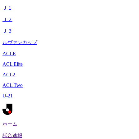
Ｊ１
Ｊ２
Ｊ３
ルヴァンカップ
ACLE
ACL Elite
ACL2
ACL Two
U-21
ホーム
試合速報