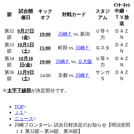
ｲﾝﾀｰﾈｯﾄ
中継・
試合開
キック
スタジ
節
対戦カード
ＴＶ放
催日
オフ
アム
送
第32
9月27日
Ｕ等々
ＤＡＺ
川崎Ｆ
vs. 新潟
19:00
節
(金)
力
Ｎ
第33
10月5日
ＤＡＺ
町田
vs.
川崎Ｆ
Ｇスタ
15:00
節
(土)
Ｎ
第34
10月18
Ｕ等々
ＤＡＺ
川崎Ｆ
vs.
Ｇ大阪
19:00
節
日(金)
力
Ｎ
第36
11月9日
サンガ
ＤＡＺ
京都
vs.
川崎Ｆ
14:00
節
(土)
Ｓ
Ｎ
※
太字下線部
が決定部分です。
TOP
>
Ｊ１
>
ニュース
>
川崎フロンターレ 試合日程決定のお知らせ【明治安田
Ｊ１ 第32節～第34節、第36節】