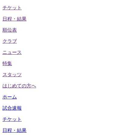
チケット
日程・結果
順位表
クラブ
ニュース
特集
スタッツ
はじめての方へ
ホーム
試合速報
チケット
日程・結果