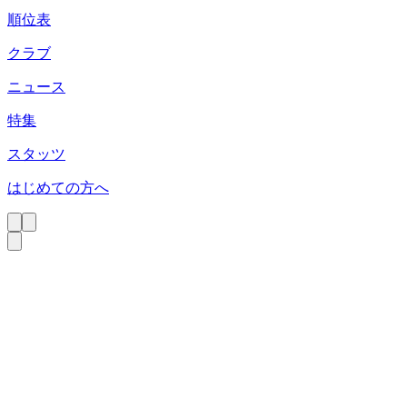
順位表
クラブ
ニュース
特集
スタッツ
はじめての方へ