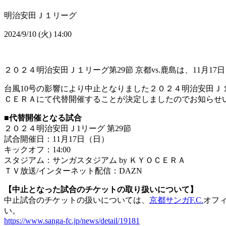
明治安田Ｊ１リーグ
2024/9/10 (火) 14:00
２０２４明治安田Ｊ１リーグ第29節 京都vs.鹿島は、11月1
台風10号の影響により中止となりました２０２４明治安田Ｊ
ＣＥＲＡにて代替開催することが決定しましたのでお知らせ
■代替開催となる試合
２０２４明治安田Ｊ1リーグ 第29節
試合開催日：11月17日（日）
キックオフ：14:00
スタジアム：サンガスタジアム by ＫＹＯＣＥＲＡ
ＴＶ放送/インターネット配信：DAZN
【中止となった試合のチケットの取り扱いについて】
中止試合のチケットの扱いについては、
京都サンガF.C.
オフ
い。
https://www.sanga-fc.jp/news/detail/19181