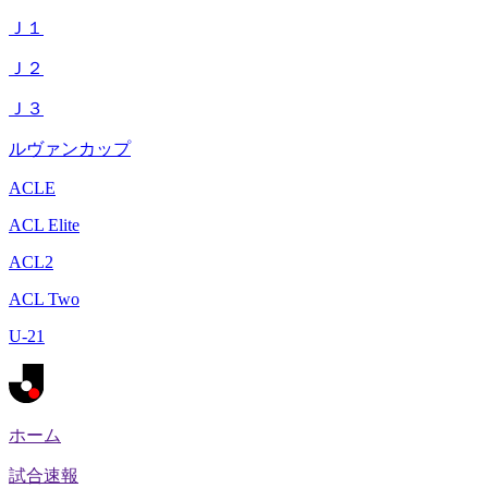
Ｊ１
Ｊ２
Ｊ３
ルヴァンカップ
ACLE
ACL Elite
ACL2
ACL Two
U-21
ホーム
試合速報