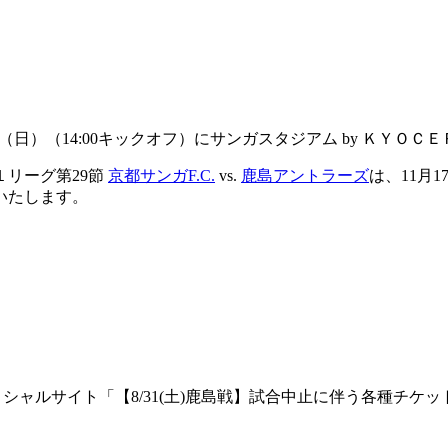
7日（日）（14:00キックオフ）にサンガスタジアム by ＫＹ
１リーグ第29節
京都サンガF.C.
vs.
鹿島アントラーズ
は、11月1
いたします。
ィシャルサイト「【8/31(土)鹿島戦】試合中止に伴う各種チ