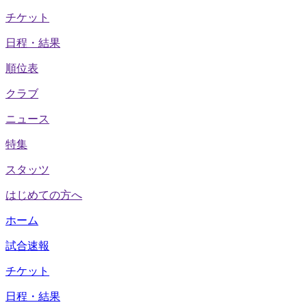
チケット
日程・結果
順位表
クラブ
ニュース
特集
スタッツ
はじめての方へ
ホーム
試合速報
チケット
日程・結果