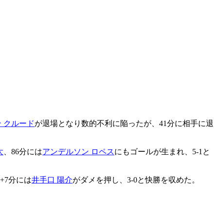
 クルード
が退場となり数的不利に陥ったが、41分に相手に退
太
、86分には
アンデルソン ロペス
にもゴールが生まれ、5-1と
+7分には
井手口 陽介
がダメを押し、3-0と快勝を収めた。