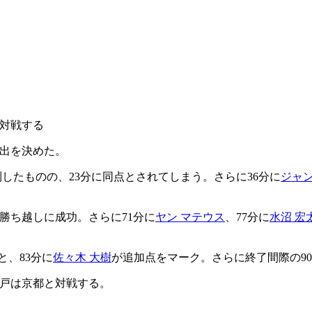
と対戦する
進出を決めた。
したものの、23分に同点とされてしまう。さらに36分に
ジャン
勝ち越しに成功。さらに71分に
ヤン マテウス
、77分に
水沼 宏
と、83分に
佐々木 大樹
が追加点をマーク。さらに終了間際の90
戸は京都と対戦する。