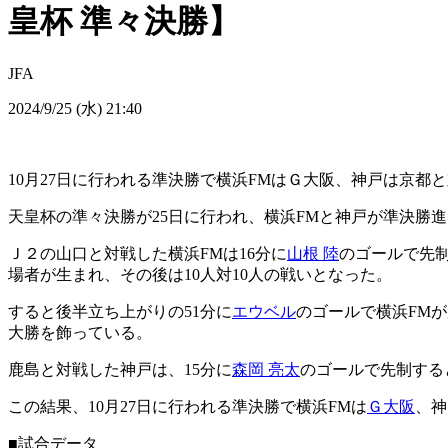
皇杯 準々決勝】
JFA
2024/9/25 (水) 21:40
10月27日に行われる準決勝で横浜FMはＧ大阪、神戸は京都
天皇杯の準々決勝が25日に行われ、横浜FMと神戸が準決勝
Ｊ２の山口と対戦した横浜FMは16分に
山根 陸
のゴールで先制
場者が生まれ、その後は10人対10人の戦いとなった。
すると後半立ち上がりの51分に
エウベル
のゴールで横浜FMが
大勝を飾っている。
鹿島と対戦した神戸は、15分に
森岡 亮太
のゴールで先制する
この結果、10月27日に行われる準決勝で横浜FMは
Ｇ大阪
、神
■試合データ