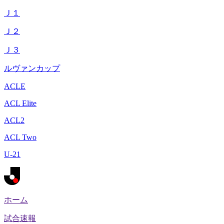
Ｊ１
Ｊ２
Ｊ３
ルヴァンカップ
ACLE
ACL Elite
ACL2
ACL Two
U-21
ホーム
試合速報