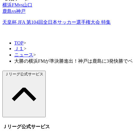
横浜FMvs山口
鹿島vs神戸
天皇杯 JFA 第104回全日本サッカー選手権大会 特集
TOP
>
Ｊ１
>
ニュース
>
大勝の横浜FMが準決勝進出！神戸は鹿島に3発快勝でベ
Ｊリーグ公式サービス
Ｊリーグ公式サービス