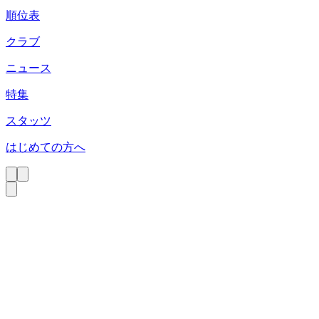
順位表
クラブ
ニュース
特集
スタッツ
はじめての方へ