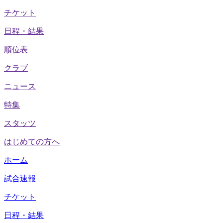
チケット
日程・結果
順位表
クラブ
ニュース
特集
スタッツ
はじめての方へ
ホーム
試合速報
チケット
日程・結果