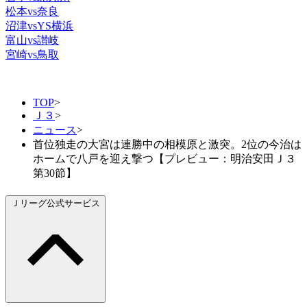
松本vs奈良
沼津vsYS横浜
富山vs讃岐
宮崎vs鳥取
TOP
>
Ｊ３
>
ニュース
>
首位独走の大宮は連勝中の相模原と激突。2位の今治は
ホームで八戸を迎え撃つ【プレビュー：明治安田Ｊ３
第30節】
Ｊリーグ公式サービス