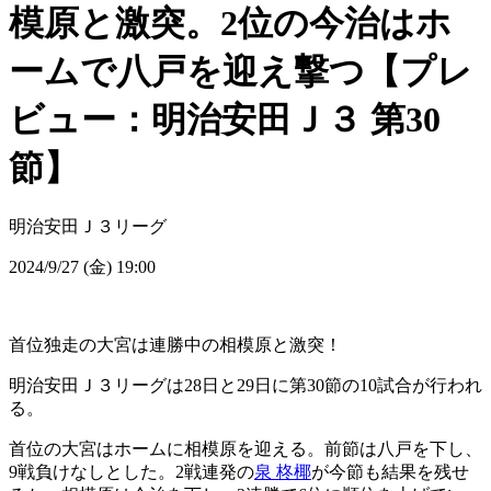
模原と激突。2位の今治はホ
ームで八戸を迎え撃つ【プレ
ビュー：明治安田Ｊ３ 第30
節】
明治安田Ｊ３リーグ
2024/9/27 (金) 19:00
首位独走の大宮は連勝中の相模原と激突！
明治安田Ｊ３リーグは28日と29日に第30節の10試合が行われ
る。
首位の大宮はホームに相模原を迎える。前節は八戸を下し、
9戦負けなしとした。2戦連発の
泉 柊椰
が今節も結果を残せ