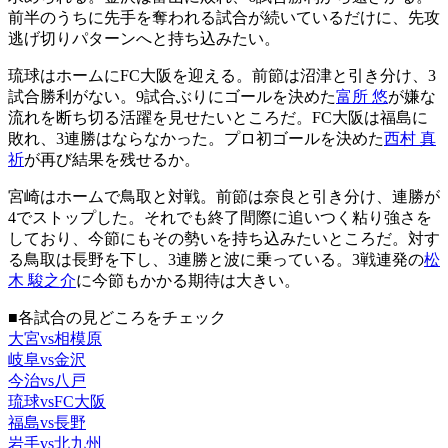
前半のうちに先手を奪われる試合が続いているだけに、先攻
逃げ切りパターンへと持ち込みたい。
琉球はホームにFC大阪を迎える。前節は沼津と引き分け、3
試合勝利がない。9試合ぶりにゴールを決めた
富所 悠
が嫌な
流れを断ち切る活躍を見せたいところだ。FC大阪は福島に
敗れ、3連勝はならなかった。プロ初ゴールを決めた
西村 真
祈
が再び結果を残せるか。
宮崎はホームで鳥取と対戦。前節は奈良と引き分け、連勝が
4でストップした。それでも終了間際に追いつく粘り強さを
しており、今節にもその勢いを持ち込みたいところだ。対す
る鳥取は長野を下し、3連勝と波に乗っている。3戦連発の
松
木 駿之介
に今節もかかる期待は大きい。
■各試合の見どころをチェック
大宮vs相模原
岐阜vs金沢
今治vs八戸
琉球vsFC大阪
福島vs長野
岩手vs北九州