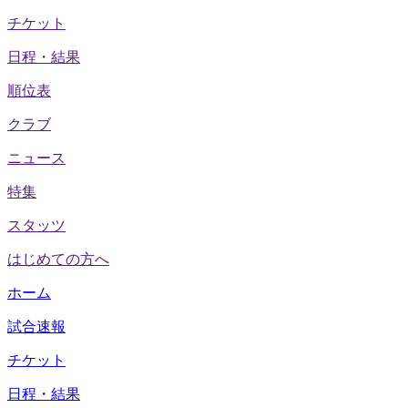
チケット
日程・結果
順位表
クラブ
ニュース
特集
スタッツ
はじめての方へ
ホーム
試合速報
チケット
日程・結果