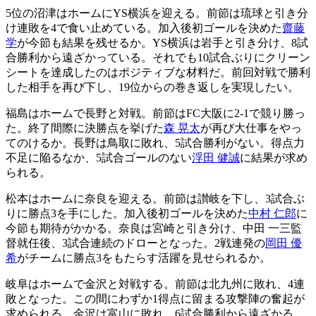
5位の沼津はホームにYS横浜を迎える。前節は琉球と引き分
け連敗を4で食い止めている。加入後初ゴールを決めた
齋藤
学
が今節も結果を残せるか。YS横浜は岩手と引き分け、8試
合勝利から遠ざかっている。それでも10試合ぶりにクリーン
シートを達成したのはポジティブな材料だ。前回対戦で勝利
した相手を再び下し、19位からの巻き返しを実現したい。
福島はホームで長野と対戦。前節はFC大阪に2-1で競り勝っ
た。終了間際に決勝点を挙げた
森 晃太
が再び大仕事をやっ
てのけるか。長野は鳥取に敗れ、5試合勝利がない。得点力
不足に陥るなか、5試合ゴールのない
浮田 健誠
に結果が求め
られる。
松本はホームに奈良を迎える。前節は讃岐を下し、3試合ぶ
りに勝点3を手にした。加入後初ゴールを決めた
中村 仁郎
に
今節も期待がかかる。奈良は宮崎と引き分け、中田 一三監
督就任後、3試合連続のドローとなった。2戦連発の
岡田 優
希
がチームに勝点3をもたらす活躍を見せられるか。
岐阜はホームで金沢と対戦する。前節は北九州に敗れ、4連
敗となった。この間にわずか1得点に留まる攻撃陣の奮起が
求められる。金沢は富山に敗れ、6試合勝利から遠ざかる。