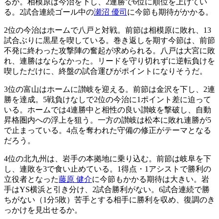
るか。相模原は今治を下し、2連勝で6位に順位を上げてい
る。2試合連続ゴール中の
瀬沼 優司
に今節も期待がかかる。
2位の今治はホームで八戸と対戦。前節は相模原に敗れ、13
試合ぶりに黒星を喫している。巻き返しを期す今節は、前節
不発に終わった攻撃陣の奮起が求められる。八戸は大宮に敗
れ、連勝はならなかった。リードを守り切れずに逆転負けを
喫しただけに、終盤の試合運びがポイントになりそうだ。
3位の富山はホームに讃岐を迎える。前節は金沢を下し、2連
勝を達成。5戦負けなしで2位の今治に1ポイント差に迫って
いる。ホームでは4連勝中と相性の良い讃岐を撃破し、自動
昇格圏内への浮上を狙う。一方の讃岐は松本に敗れ連勝が5
で止まっている。4点を奪われた守備の修正がテーマとなる
だろう。
4位の北九州は、岩手の本拠地に乗り込む。前節は岐阜を下
し、連敗を3で食い止めている。1得点・1アシストで勝利の
立役者となった
藤原 健介
に今節もかかる期待は大きい。岩
手はYS横浜と引き分け、2試合勝利がない。6試合連続で勝
ちがない（1分5敗）苦手とする相手に勝利を収め、復調のき
っかけを見出せるか。