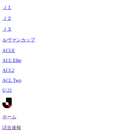
Ｊ１
Ｊ２
Ｊ３
ルヴァンカップ
ACLE
ACL Elite
ACL2
ACL Two
U-21
ホーム
試合速報