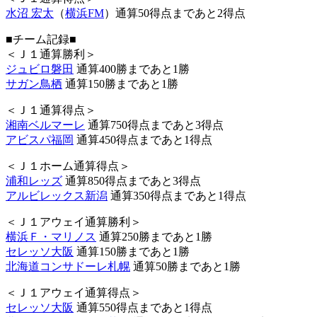
水沼 宏太
（
横浜FM
）通算50得点まであと2得点
■チーム記録■
＜Ｊ１通算勝利＞
ジュビロ磐田
通算400勝まであと1勝
サガン鳥栖
通算150勝まであと1勝
＜Ｊ１通算得点＞
湘南ベルマーレ
通算750得点まであと3得点
アビスパ福岡
通算450得点まであと1得点
＜Ｊ１ホーム通算得点＞
浦和レッズ
通算850得点まであと3得点
アルビレックス新潟
通算350得点まであと1得点
＜Ｊ１アウェイ通算勝利＞
横浜Ｆ・マリノス
通算250勝まであと1勝
セレッソ大阪
通算150勝まであと1勝
北海道コンサドーレ札幌
通算50勝まであと1勝
＜Ｊ１アウェイ通算得点＞
セレッソ大阪
通算550得点まであと1得点