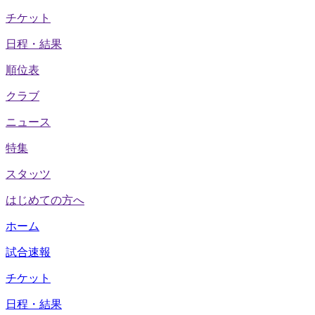
チケット
日程・結果
順位表
クラブ
ニュース
特集
スタッツ
はじめての方へ
ホーム
試合速報
チケット
日程・結果