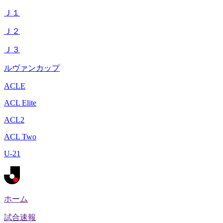
Ｊ１
Ｊ２
Ｊ３
ルヴァンカップ
ACLE
ACL Elite
ACL2
ACL Two
U-21
ホーム
試合速報