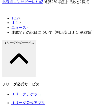
北海道コンサドーレ札幌
通算250得点まであと2得点
TOP
>
Ｊ１
>
ニュース
>
達成間近の記録について【明治安田Ｊ１ 第33節】
Ｊリーグ公式サービス
Ｊリーグ公式サービス
Ｊリーグチケット
Ｊリーグ公式アプリ