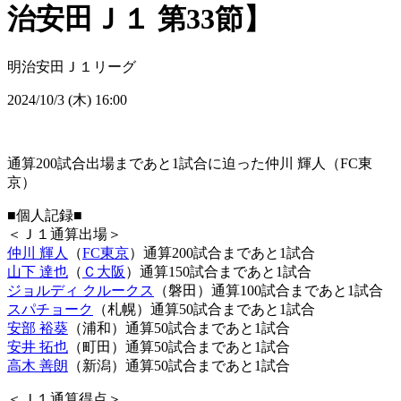
治安田Ｊ１ 第33節】
明治安田Ｊ１リーグ
2024/10/3 (木) 16:00
通算200試合出場まであと1試合に迫った仲川 輝人（FC東
京）
■個人記録■
＜Ｊ１通算出場＞
仲川 輝人
（
FC東京
）通算200試合まであと1試合
山下 達也
（
Ｃ大阪
）通算150試合まであと1試合
ジョルディ クルークス
（磐田）通算100試合まであと1試合
スパチョーク
（札幌）通算50試合まであと1試合
安部 裕葵
（浦和）通算50試合まであと1試合
安井 拓也
（町田）通算50試合まであと1試合
高木 善朗
（新潟）通算50試合まであと1試合
＜Ｊ１通算得点＞