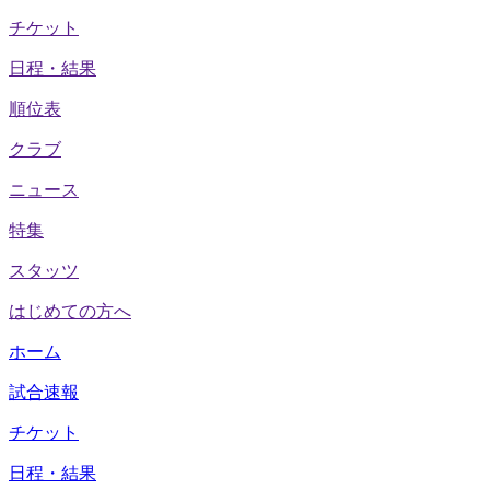
チケット
日程・結果
順位表
クラブ
ニュース
特集
スタッツ
はじめての方へ
ホーム
試合速報
チケット
日程・結果