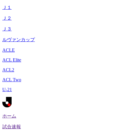
Ｊ１
Ｊ２
Ｊ３
ルヴァンカップ
ACLE
ACL Elite
ACL2
ACL Two
U-21
ホーム
試合速報