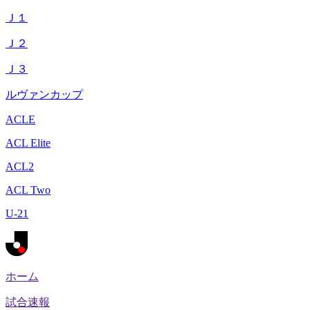
Ｊ１
Ｊ２
Ｊ３
ルヴァンカップ
ACLE
ACL Elite
ACL2
ACL Two
U-21
ホーム
試合速報