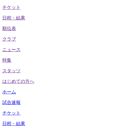
チケット
日程・結果
順位表
クラブ
ニュース
特集
スタッツ
はじめての方へ
ホーム
試合速報
チケット
日程・結果