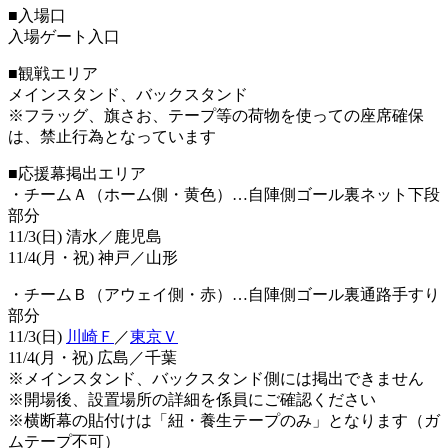
■入場口
入場ゲート入口
■観戦エリア
メインスタンド、バックスタンド
※フラッグ、旗さお、テープ等の荷物を使っての座席確保
は、禁止行為となっています
■応援幕掲出エリア
・チームＡ（ホーム側・黄色）…自陣側ゴール裏ネット下段
部分
11/3(日) 清水／鹿児島
11/4(月・祝) 神戸／山形
・チームＢ（アウェイ側・赤）…自陣側ゴール裏通路手すり
部分
11/3(日)
川崎Ｆ
／
東京Ｖ
11/4(月・祝) 広島／千葉
※メインスタンド、バックスタンド側には掲出できません
※開場後、設置場所の詳細を係員にご確認ください
※横断幕の貼付けは「紐・養生テープのみ」となります（ガ
ムテープ不可）