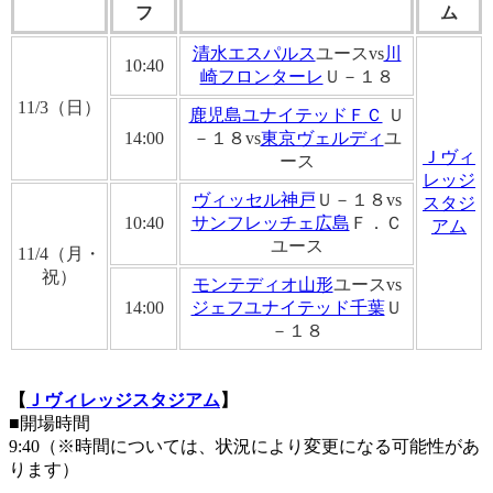
フ
ム
清水エスパルス
ユースvs
川
10:40
崎フロンターレ
Ｕ－１８
11/3（日）
鹿児島ユナイテッドＦＣ
Ｕ
14:00
－１８vs
東京ヴェルディ
ユ
Ｊヴィ
ース
レッジ
ヴィッセル神戸
Ｕ－１８vs
スタジ
10:40
サンフレッチェ広島
Ｆ．Ｃ
アム
ユース
11/4（月・
祝）
モンテディオ山形
ユースvs
14:00
ジェフユナイテッド千葉
Ｕ
－１８
【
Ｊヴィレッジスタジアム
】
■開場時間
9:40（※時間については、状況により変更になる可能性があ
ります）