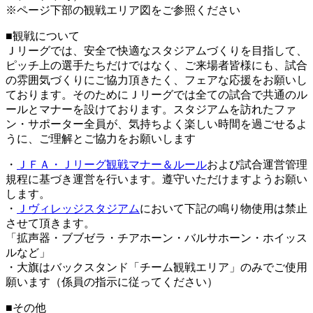
※ページ下部の観戦エリア図をご参照ください
■観戦について
Ｊリーグでは、安全で快適なスタジアムづくりを目指して、
ピッチ上の選手たちだけではなく、ご来場者皆様にも、試合
の雰囲気づくりにご協力頂きたく、フェアな応援をお願いし
ております。そのためにＪリーグでは全ての試合で共通のル
ールとマナーを設けております。スタジアムを訪れたファ
ン・サポーター全員が、気持ちよく楽しい時間を過ごせるよ
うに、ご理解とご協力をお願いします
・
ＪＦＡ・Ｊリーグ観戦マナー＆ルール
および試合運営管理
規程に基づき運営を行います。遵守いただけますようお願い
します。
・
Ｊヴィレッジスタジアム
において下記の鳴り物使用は禁止
させて頂きます。
「拡声器・ブブゼラ・チアホーン・バルサホーン・ホイッス
ルなど」
・大旗はバックスタンド「チーム観戦エリア」のみでご使用
願います（係員の指示に従ってください）
■その他