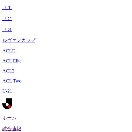
Ｊ１
Ｊ２
Ｊ３
ルヴァンカップ
ACLE
ACL Elite
ACL2
ACL Two
U-21
ホーム
試合速報