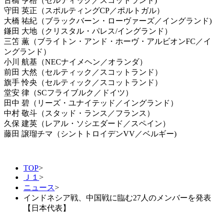
古橋 亨梧（セルティック／スコットランド)
守田 英正（スポルティングCP／ポルトガル）
大橋 祐紀（ブラックバーン・ローヴァーズ／イングランド)
鎌田 大地（クリスタル・パレス/イングランド）
三笘 薫（ブライトン・アンド・ホーヴ・アルビオンFC／イ
ングランド）
小川 航基（NECナイメヘン／オランダ）
前田 大然（セルティック／スコットランド）
旗手 怜央（セルティック／スコットランド）
堂安 律（SCフライブルク／ドイツ）
田中 碧（リーズ・ユナイテッド／イングランド）
中村 敬斗（スタッド・ランス／フランス）
久保 建英（レアル・ソシエダード／スペイン）
藤田 譲瑠チマ（シントトロイデンVV／ベルギー)
TOP
>
Ｊ１
>
ニュース
>
インドネシア戦、中国戦に臨む27人のメンバーを発表
【日本代表】