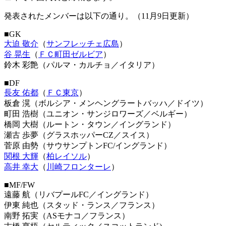
発表されたメンバーは以下の通り。（11月9日更新）
■GK
大迫 敬介
（
サンフレッチェ広島
）
谷 晃生
（
ＦＣ町田ゼルビア
）
鈴木 彩艶（パルマ・カルチョ／イタリア）
■DF
長友 佑都
（
ＦＣ東京
）
板倉 滉（ボルシア・メンヘングラートバッハ／ドイツ）
町田 浩樹（ユニオン・サンジロワーズ／ベルギー）
橋岡 大樹（ルートン・タウン／イングランド）
瀬古 歩夢（グラスホッパーCZ／スイス）
菅原 由勢（サウサンプトンFC/イングランド）
関根 大輝
（
柏レイソル
）
高井 幸大
（
川崎フロンターレ
）
■MF/FW
遠藤 航（リバプールFC／イングランド）
伊東 純也（スタッド・ランス／フランス）
南野 拓実（ASモナコ／フランス）