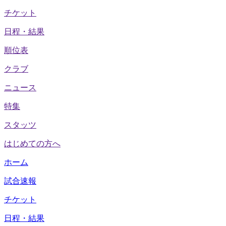
チケット
日程・結果
順位表
クラブ
ニュース
特集
スタッツ
はじめての方へ
ホーム
試合速報
チケット
日程・結果