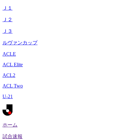
Ｊ１
Ｊ２
Ｊ３
ルヴァンカップ
ACLE
ACL Elite
ACL2
ACL Two
U-21
ホーム
試合速報