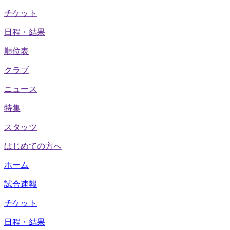
チケット
日程・結果
順位表
クラブ
ニュース
特集
スタッツ
はじめての方へ
ホーム
試合速報
チケット
日程・結果