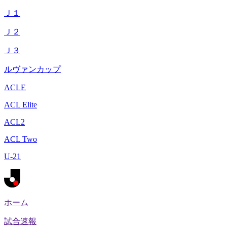
Ｊ１
Ｊ２
Ｊ３
ルヴァンカップ
ACLE
ACL Elite
ACL2
ACL Two
U-21
ホーム
試合速報