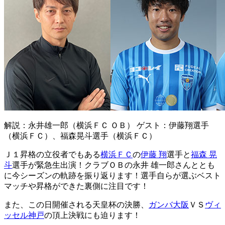
解説：永井雄一郎（横浜ＦＣ ＯＢ） ゲスト：伊藤翔選手
（横浜ＦＣ）、福森晃斗選手（横浜ＦＣ）
Ｊ１昇格の立役者でもある
横浜ＦＣ
の
伊藤 翔
選手と
福森 晃
斗
選手が緊急生出演！クラブＯＢの永井 雄一郎さんととも
に今シーズンの軌跡を振り返ります！選手自らが選ぶベスト
マッチや昇格ができた裏側に注目です！
また、この日開催される天皇杯の決勝、
ガンバ大阪
ＶＳ
ヴィ
ッセル神戸
の頂上決戦にも迫ります！