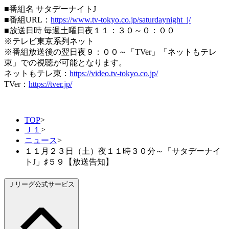
■番組名 サタデーナイトJ
■番組URL：
https://www.tv-tokyo.co.jp/saturdaynight_j/
■放送日時 毎週土曜日夜１１：３０～０：００
※テレビ東京系列ネット
※番組放送後の翌日夜９：００～「TVer」「ネットもテレ
東」での視聴が可能となります。
ネットもテレ東：
https://video.tv-tokyo.co.jp/
TVer：
https://tver.jp/
TOP
>
Ｊ１
>
ニュース
>
１１月２３日（土）夜１１時３０分～「サタデーナイ
トJ」♯５９【放送告知】
Ｊリーグ公式サービス