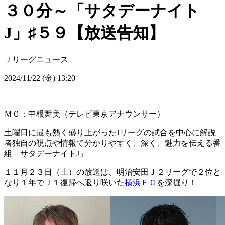
３０分～「サタデーナイト
J」♯５９【放送告知】
Ｊリーグニュース
2024/11/22 (金) 13:20
ＭＣ：中根舞美（テレビ東京アナウンサー）
土曜日に最も熱く盛り上がったJリーグの試合を中心に解説
者独自の視点や情報で分かりやすく、深く、魅力を伝える番
組「サタデーナイトJ」
１１月２３日（土）の放送は、明治安田Ｊ２リーグで２位と
なり１年でＪ１復帰へ返り咲いた
横浜ＦＣ
を深掘り！