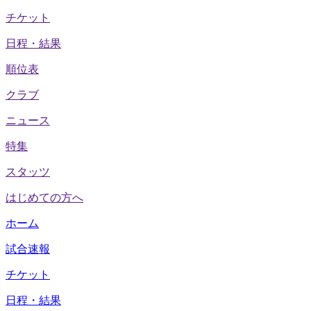
チケット
日程・結果
順位表
クラブ
ニュース
特集
スタッツ
はじめての方へ
ホーム
試合速報
チケット
日程・結果