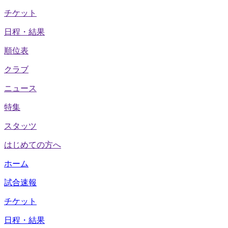
チケット
日程・結果
順位表
クラブ
ニュース
特集
スタッツ
はじめての方へ
ホーム
試合速報
チケット
日程・結果