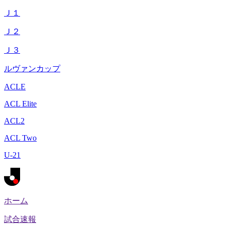
Ｊ１
Ｊ２
Ｊ３
ルヴァンカップ
ACLE
ACL Elite
ACL2
ACL Two
U-21
ホーム
試合速報