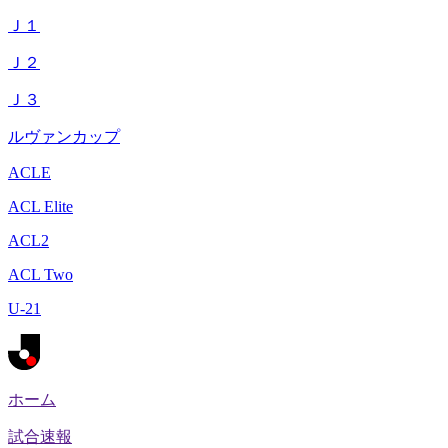
Ｊ１
Ｊ２
Ｊ３
ルヴァンカップ
ACLE
ACL Elite
ACL2
ACL Two
U-21
ホーム
試合速報