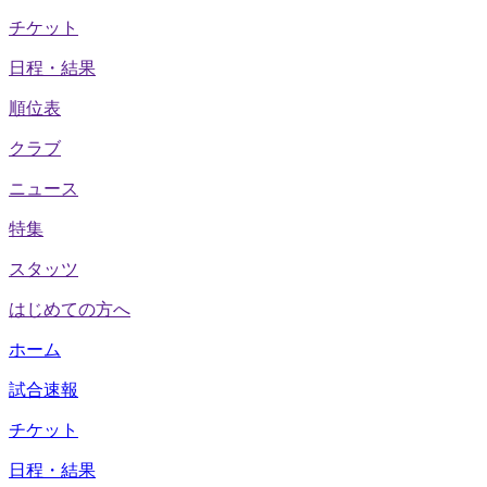
チケット
日程・結果
順位表
クラブ
ニュース
特集
スタッツ
はじめての方へ
ホーム
試合速報
チケット
日程・結果