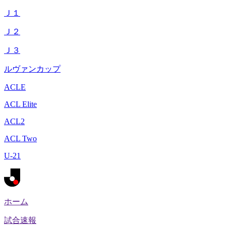
Ｊ１
Ｊ２
Ｊ３
ルヴァンカップ
ACLE
ACL Elite
ACL2
ACL Two
U-21
ホーム
試合速報