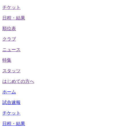
チケット
日程・結果
順位表
クラブ
ニュース
特集
スタッツ
はじめての方へ
ホーム
試合速報
チケット
日程・結果