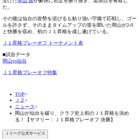
受けた
本山 遥
が豪快に右足を振り抜き、追加点を奪取し
た。
その後は仙台の攻勢を浴びるも粘り強い守備で応戦し、ゴー
ルを許さず。そのままタイムアップの笛を聞いた岡山が2-0
と快勝を収め、初のＪ１昇格を成し遂げている。
Ｊ１昇格プレーオフ トーナメント表
■試合データ
岡山vs仙台
Ｊ１昇格プレーオフ特集
TOP
>
Ｊ２
>
ニュース
>
岡山が仙台を破り、クラブ史上初のＪ１昇格を決め
る！【サマリー：Ｊ１昇格プレーオフ 決勝】
Ｊリーグ公式サービス