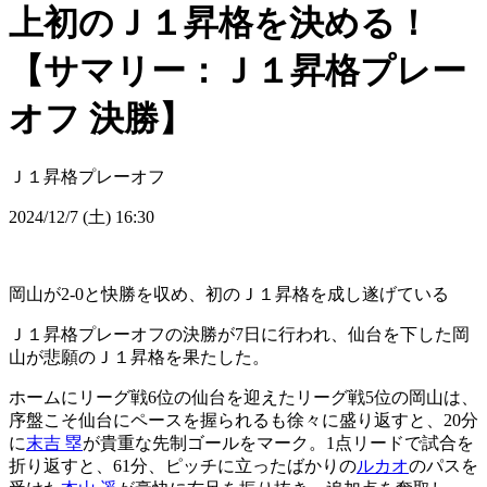
上初のＪ１昇格を決める！
【サマリー：Ｊ１昇格プレー
オフ 決勝】
Ｊ１昇格プレーオフ
2024/12/7 (土) 16:30
岡山が2-0と快勝を収め、初のＪ１昇格を成し遂げている
Ｊ１昇格プレーオフの決勝が7日に行われ、仙台を下した岡
山が悲願のＪ１昇格を果たした。
ホームにリーグ戦6位の仙台を迎えたリーグ戦5位の岡山は、
序盤こそ仙台にペースを握られるも徐々に盛り返すと、20分
に
末吉 塁
が貴重な先制ゴールをマーク。1点リードで試合を
折り返すと、61分、ピッチに立ったばかりの
ルカオ
のパスを