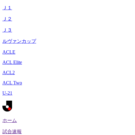
Ｊ１
Ｊ２
Ｊ３
ルヴァンカップ
ACLE
ACL Elite
ACL2
ACL Two
U-21
ホーム
試合速報