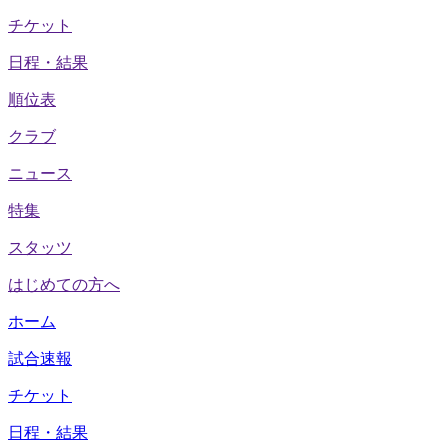
チケット
日程・結果
順位表
クラブ
ニュース
特集
スタッツ
はじめての方へ
ホーム
試合速報
チケット
日程・結果