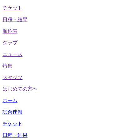
チケット
日程・結果
順位表
クラブ
ニュース
特集
スタッツ
はじめての方へ
ホーム
試合速報
チケット
日程・結果