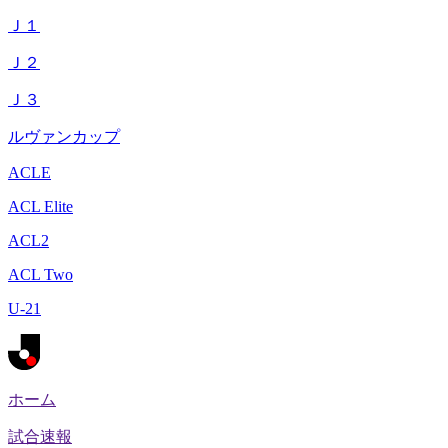
Ｊ１
Ｊ２
Ｊ３
ルヴァンカップ
ACLE
ACL Elite
ACL2
ACL Two
U-21
ホーム
試合速報