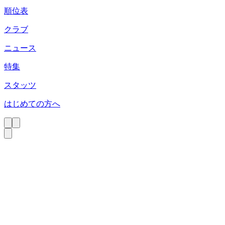
順位表
クラブ
ニュース
特集
スタッツ
はじめての方へ