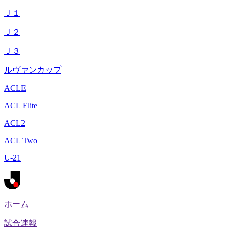
Ｊ１
Ｊ２
Ｊ３
ルヴァンカップ
ACLE
ACL Elite
ACL2
ACL Two
U-21
ホーム
試合速報