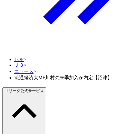
TOP
>
Ｊ３
>
ニュース
>
流通経済大MF川村の来季加入が内定【沼津】
Ｊリーグ公式サービス