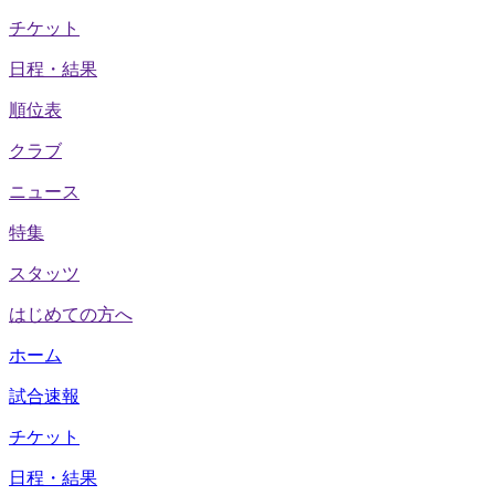
チケット
日程・結果
順位表
クラブ
ニュース
特集
スタッツ
はじめての方へ
ホーム
試合速報
チケット
日程・結果