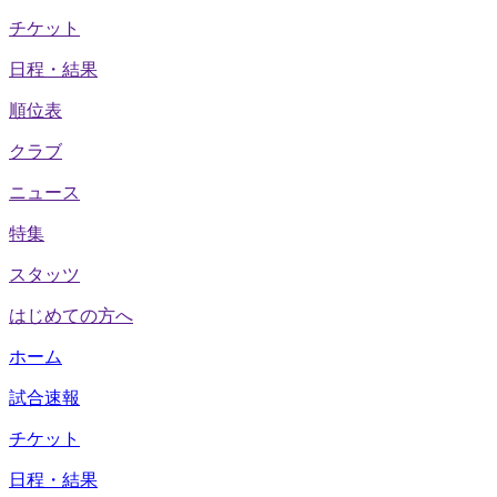
チケット
日程・結果
順位表
クラブ
ニュース
特集
スタッツ
はじめての方へ
ホーム
試合速報
チケット
日程・結果