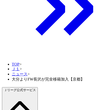
TOP
>
Ｊ１
>
ニュース
>
大分よりFW長沢が完全移籍加入【京都】
Ｊリーグ公式サービス