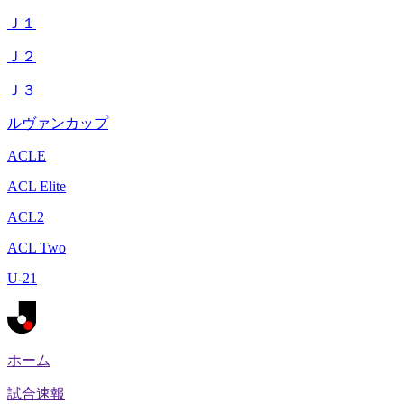
Ｊ１
Ｊ２
Ｊ３
ルヴァンカップ
ACLE
ACL Elite
ACL2
ACL Two
U-21
ホーム
試合速報