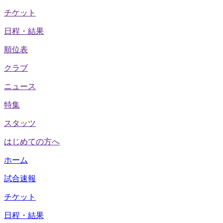
チケット
日程・結果
順位表
クラブ
ニュース
特集
スタッツ
はじめての方へ
ホーム
試合速報
チケット
日程・結果