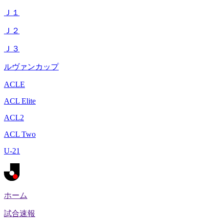
Ｊ１
Ｊ２
Ｊ３
ルヴァンカップ
ACLE
ACL Elite
ACL2
ACL Two
U-21
ホーム
試合速報