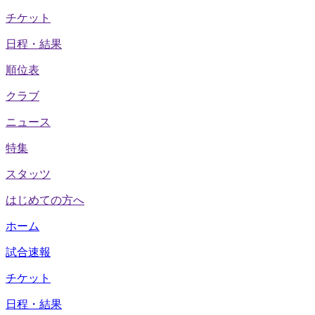
チケット
日程・結果
順位表
クラブ
ニュース
特集
スタッツ
はじめての方へ
ホーム
試合速報
チケット
日程・結果