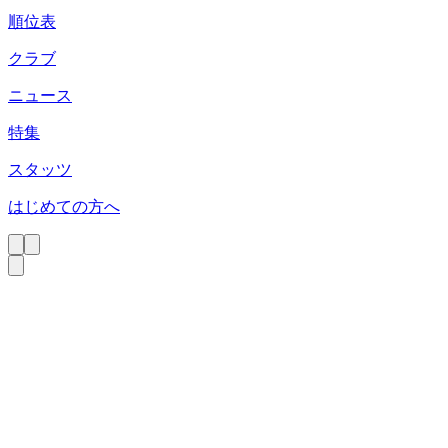
順位表
クラブ
ニュース
特集
スタッツ
はじめての方へ