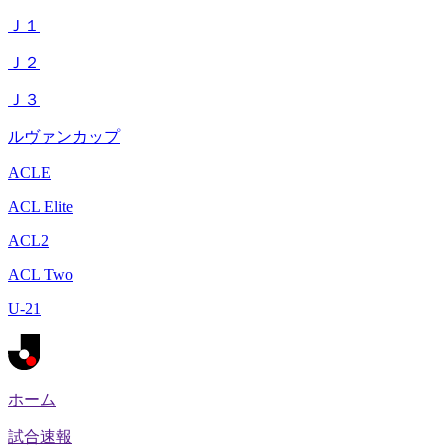
Ｊ１
Ｊ２
Ｊ３
ルヴァンカップ
ACLE
ACL Elite
ACL2
ACL Two
U-21
ホーム
試合速報