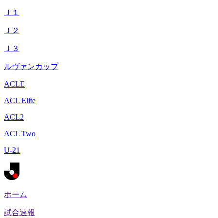
Ｊ１
Ｊ２
Ｊ３
ルヴァンカップ
ACLE
ACL Elite
ACL2
ACL Two
U-21
ホーム
試合速報