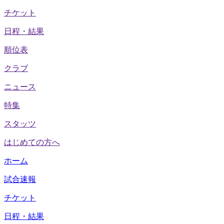
チケット
日程・結果
順位表
クラブ
ニュース
特集
スタッツ
はじめての方へ
ホーム
試合速報
チケット
日程・結果