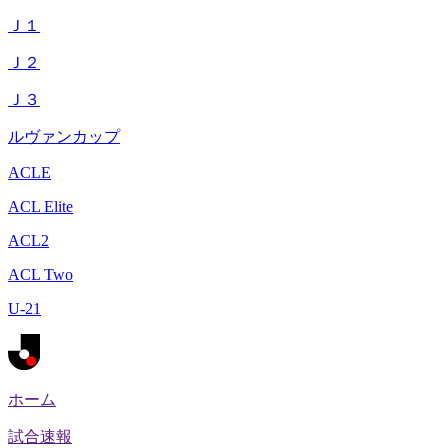
Ｊ１
Ｊ２
Ｊ３
ルヴァンカップ
ACLE
ACL Elite
ACL2
ACL Two
U-21
ホーム
試合速報