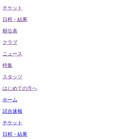
チケット
日程・結果
順位表
クラブ
ニュース
特集
スタッツ
はじめての方へ
ホーム
試合速報
チケット
日程・結果