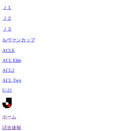
Ｊ１
Ｊ２
Ｊ３
ルヴァンカップ
ACLE
ACL Elite
ACL2
ACL Two
U-21
ホーム
試合速報