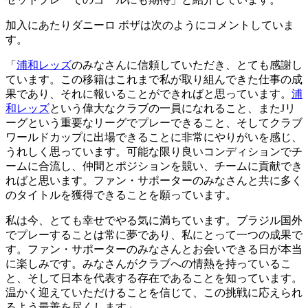
加入にあたりダニーロ ボザは次のようにコメントしていま
す。
「
浦和レッズ
のみなさんに信頼していただき、とても感謝し
ています。この移籍はこれまで私が取り組んできた仕事の成
果であり、それに報いることができればと思っています。
浦
和レッズ
という偉大なクラブの一員になれること、またJリ
ーグという重要なリーグでプレーできること、そしてクラブ
ワールドカップに出場できることに非常にやりがいを感じ、
うれしく思っています。可能な限り良いコンディションでチ
ームに合流し、仲間とポジションを競い、チームに貢献でき
ればと思います。ファン・サポーターのみなさんと共に多く
のタイトルを獲得できることを願っています。
私は今、とても幸せでやる気に満ちています。ブラジル国外
でプレーすることは常に夢であり、私にとって一つの成果で
す。ファン・サポーターのみなさんとお会いできる日が本当
に楽しみです。みなさんがクラブへの情熱を持っているこ
と、そして日本を代表する存在であることを知っています。
温かく迎えていただけることを信じて、この挑戦に応えられ
るよう最善を尽くします」