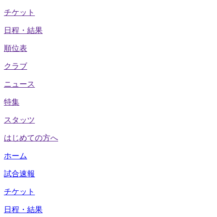
チケット
日程・結果
順位表
クラブ
ニュース
特集
スタッツ
はじめての方へ
ホーム
試合速報
チケット
日程・結果