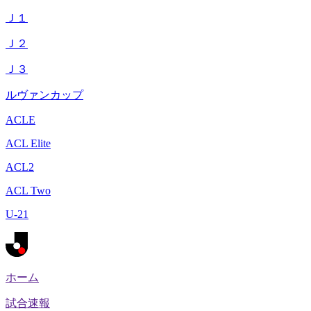
Ｊ１
Ｊ２
Ｊ３
ルヴァンカップ
ACLE
ACL Elite
ACL2
ACL Two
U-21
ホーム
試合速報