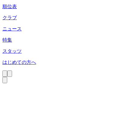
順位表
クラブ
ニュース
特集
スタッツ
はじめての方へ