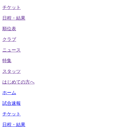
チケット
日程・結果
順位表
クラブ
ニュース
特集
スタッツ
はじめての方へ
ホーム
試合速報
チケット
日程・結果