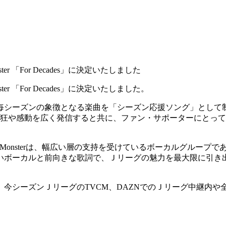
ter 「For Decades」に決定いたしました
ter 「For Decades」に決定いたしました。
毎シーズンの象徴となる楽曲を「シーズン応援ソング」として制
熱狂や感動を広く発信すると共に、ファン・サポーターにとっ
ee Monsterは、幅広い層の支持を受けているボーカルグルー
いボーカルと前向きな歌詞で、Ｊリーグの魅力を最大限に引き
des」は、今シーズンＪリーグのTVCM、DAZNでのＪリーグ中