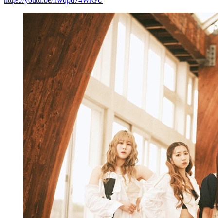
https://youtu.be/nwqpd74WrGU