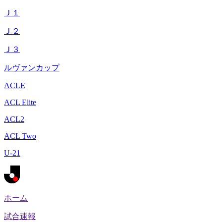
Ｊ１
Ｊ２
Ｊ３
ルヴァンカップ
ACLE
ACL Elite
ACL2
ACL Two
U-21
ホーム
試合速報