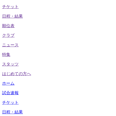
チケット
日程・結果
順位表
クラブ
ニュース
特集
スタッツ
はじめての方へ
ホーム
試合速報
チケット
日程・結果