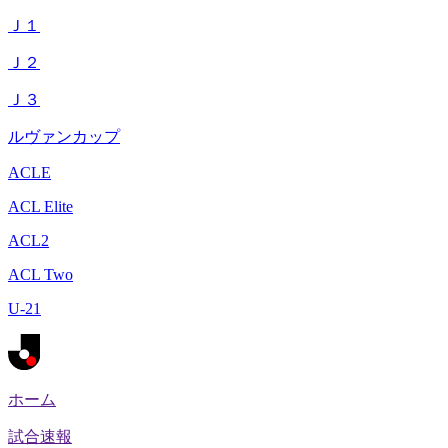
Ｊ１
Ｊ２
Ｊ３
ルヴァンカップ
ACLE
ACL Elite
ACL2
ACL Two
U-21
ホーム
試合速報