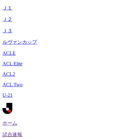
Ｊ１
Ｊ２
Ｊ３
ルヴァンカップ
ACLE
ACL Elite
ACL2
ACL Two
U-21
ホーム
試合速報