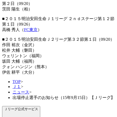
第２日（09/20）
茨田 陽生（柏）
■２０１５明治安田生命Ｊ１リーグ ２ｎｄステージ第１２節
第１日（09/26）
高橋 秀人（
FC東京
）
■２０１５明治安田生命Ｊ２リーグ第３２節第１日（09/20）
作田 裕次（金沢）
松井 大輔（磐田）
ウェリントン（福岡）
坂田 大輔（福岡）
クォン ハンジン（熊本）
伊佐 耕平（大分）
TOP
>
Ｊ１
>
ニュース
>
出場停止選手のお知らせ（15年9月15日）【Ｊリーグ】
Ｊリーグ公式サービス