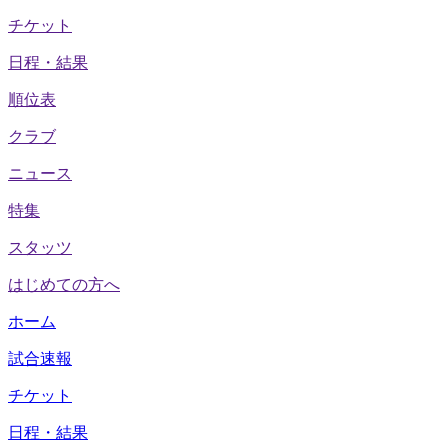
チケット
日程・結果
順位表
クラブ
ニュース
特集
スタッツ
はじめての方へ
ホーム
試合速報
チケット
日程・結果