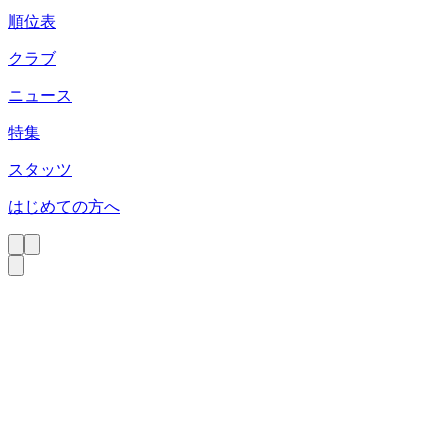
順位表
クラブ
ニュース
特集
スタッツ
はじめての方へ