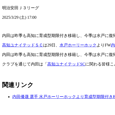
明治安田Ｊ３リーグ
2025/3/29 (土) 17:00
内田は昨季も高知に育成型期限付き移籍し、今季は水戸に復
高知ユナイテッドＳＣ
は29日、
水戸ホーリーホック
よりFW
内
内田は昨季も高知に育成型期限付き移籍し、今季は水戸に復
クラブを通じて内田は「
高知ユナイテッドSC
に関わる皆様こ
関連リンク
内田優晟 選手 水戸ホーリーホックより育成型期限付き