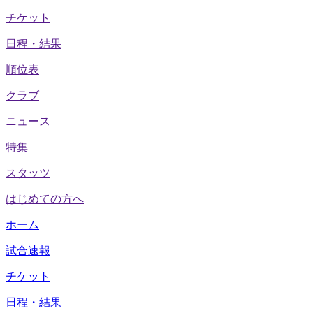
チケット
日程・結果
順位表
クラブ
ニュース
特集
スタッツ
はじめての方へ
ホーム
試合速報
チケット
日程・結果