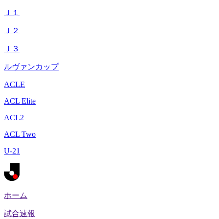
Ｊ１
Ｊ２
Ｊ３
ルヴァンカップ
ACLE
ACL Elite
ACL2
ACL Two
U-21
ホーム
試合速報